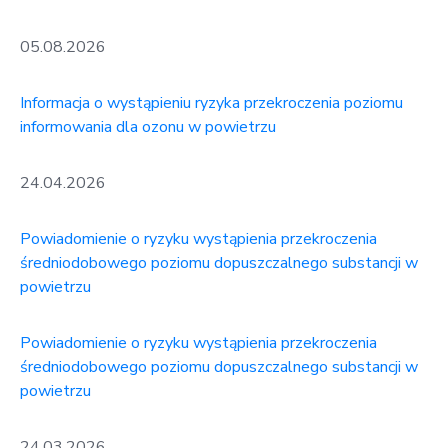
w
Kowali
05.08.2026
Zespół
Informacja o wystąpieniu ryzyka przekroczenia poziomu
Placówek
informowania dla ozonu w powietrzu
Oświatowych
w
Bolechowicach
24.04.2026
Powiadomienie o ryzyku wystąpienia przekroczenia
średniodobowego poziomu dopuszczalnego substancji w
powietrzu
Powiadomienie o ryzyku wystąpienia przekroczenia
średniodobowego poziomu dopuszczalnego substancji w
powietrzu
24.03.2026