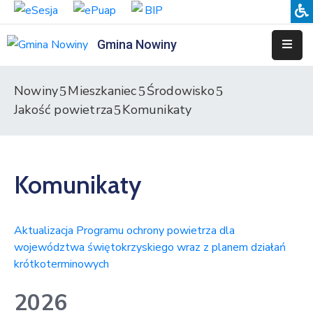
Gmina Nowiny
Liceum
Sportowe
Nowiny
Mieszkaniec
Środowisko
Jakość powietrza
Komunikaty
Przedszkole
Samorządowe
w
Nowinach
Komunikaty
Szkoła
Podstawowa
w
Aktualizacja Programu ochrony powietrza dla
Nowinach
województwa świętokrzyskiego wraz z planem działań
krótkoterminowych
Zespół
Placówek
2026
Integracyjnych