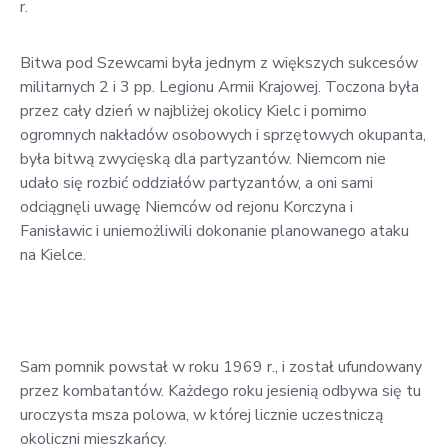
r.
w
Kowali
Bitwa pod Szewcami była jednym z większych sukcesów
Zespół
militarnych 2 i 3 pp. Legionu Armii Krajowej. Toczona była
Placówek
przez cały dzień w najbliżej okolicy Kielc i pomimo
Oświatowych
ogromnych nakładów osobowych i sprzętowych okupanta,
w
była bitwą zwycięską dla partyzantów. Niemcom nie
Bolechowicach
udało się rozbić oddziałów partyzantów, a oni sami
odciągnęli uwagę Niemców od rejonu Korczyna i
Fanisławic i uniemożliwili dokonanie planowanego ataku
na Kielce.
Sam pomnik powstał w roku 1969 r., i został ufundowany
przez kombatantów. Każdego roku jesienią odbywa się tu
uroczysta msza polowa, w której licznie uczestniczą
okoliczni mieszkańcy.