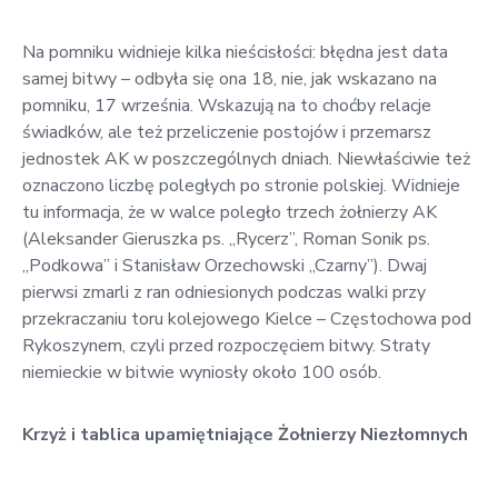
Na pomniku widnieje kilka nieścisłości: błędna jest data
samej bitwy – odbyła się ona 18, nie, jak wskazano na
pomniku, 17 września. Wskazują na to choćby relacje
świadków, ale też przeliczenie postojów i przemarsz
jednostek AK w poszczególnych dniach. Niewłaściwie też
oznaczono liczbę poległych po stronie polskiej. Widnieje
tu informacja, że w walce poległo trzech żołnierzy AK
(Aleksander Gieruszka ps. „Rycerz”, Roman Sonik ps.
„Podkowa” i Stanisław Orzechowski „Czarny”). Dwaj
pierwsi zmarli z ran odniesionych podczas walki przy
przekraczaniu toru kolejowego Kielce – Częstochowa pod
Rykoszynem, czyli przed rozpoczęciem bitwy. Straty
niemieckie w bitwie wyniosły około 100 osób.
Krzyż i tablica upamiętniające Żołnierzy Niezłomnych