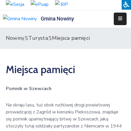
Gmina Nowiny
Liceum
Sportowe
Nowiny
Turysta
Miejsca pamięci
Przedszkole
Samorządowe
w
Miejsca pamięci
Nowinach
Szkoła
Podstawowa
Pomnik w Szewcach
w
Nowinach
Na skraju lasu, tuż obok ruchliwej drogi powiatowej
prowadzącej z Zagród w kierunku Piekoszowa, znajduje
Zespół
się pomnik upamiętniający bitwę w Szewcach, jaką
Placówek
stoczyły tutaj oddziały partyzanckie z Niemcami w 1944
Integracyjnych