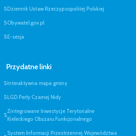
Dziennik Ustaw Rzeczypospolitej Polskiej
Obywatel.gov.pl
E-sesja
Przydatne linki
Interaktywna mapa gminy
LGD Perły Czarnej Nidy
Zintegrowane Inwestycje Terytorialne
Kieleckiego Obszaru Funkcjonalnego
System Informacji Przestrzennej Województwa