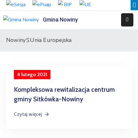
Gmina Nowiny
Liceum
Sportowe
Nowiny
Unia Europejska
Przedszkole
Samorządowe
w
Nowinach
4 lutego 2021
Szkoła
Kompleksowa rewitalizacja centrum
Podstawowa
gminy Sitkówka-Nowiny
w
Nowinach
Czytaj więcej
Zespół
Placówek
Integracyjnych