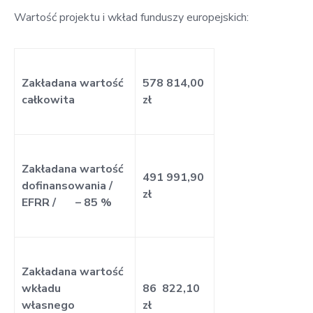
w
Wartość projektu i wkład funduszy europejskich:
Kowali
Zespół
Placówek
Zakładana wartość
578 814,00
Oświatowych
całkowita
zł
w
Bolechowicach
Zakładana wartość
491 991,90
dofinansowania /
zł
EFRR / – 85 %
Zakładana wartość
wkładu
86 822,10
własnego
zł