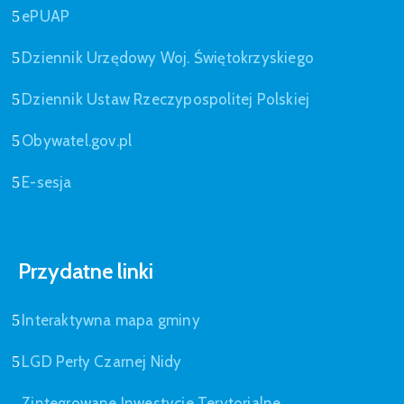
ePUAP
Dziennik Urzędowy Woj. Świętokrzyskiego
Dziennik Ustaw Rzeczypospolitej Polskiej
Obywatel.gov.pl
E-sesja
Przydatne linki
Interaktywna mapa gminy
LGD Perły Czarnej Nidy
Zintegrowane Inwestycje Terytorialne