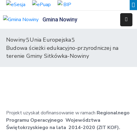
Gmina Nowiny
Liceum
Sportowe
Nowiny
Unia Europejska
Budowa ścieżki edukacyjno-przyrodniczej na
Przedszkole
Samorządowe
terenie Gminy Sitkówka-Nowiny
w
Nowinach
Szkoła
Podstawowa
w
Nowinach
Projekt uzyskał dofinansowanie w ramach
Regionalnego
Zespół
Programu Operacyjnego Województwa
Placówek
Świętokrzyskiego na lata 2014-2020 (ZIT KOF).
Integracyjnych