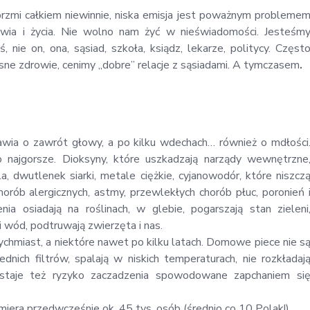
 brzmi całkiem niewinnie, niska emisja jest poważnym probleme
owia i życia. Nie wolno nam żyć w nieświadomości. Jesteśm
, nie on, ona, sąsiad, szkoła, ksiądz, lekarze, politycy. Częst
sne zdrowie, cenimy „dobre” relacje z sąsiadami. A tymczasem
.
wia o zawrót głowy, a po kilku wdechach… również o mdłości
najgorsze. Dioksyny, które uszkadzają narządy wewnętrzne
a, dwutlenek siarki, metale ciężkie, cyjanowodór, które niszcz
rób alergicznych, astmy, przewlekłych chorób płuc, poronień 
ia osiadają na roślinach, w glebie, pogarszają stan zieleni
 wód, podtruwają zwierzęta i nas.
hmiast, a niektóre nawet po kilku latach. Domowe piece nie s
ich filtrów, spalają w niskich temperaturach, nie rozkładaj
powstaje też ryzyko zaczadzenia spowodowane zapchaniem si
era przedwcześnie ok. 45 tys. osób (średnio co 10 Polak!).