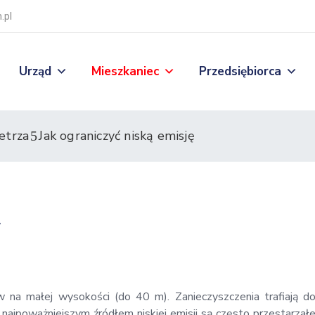
.pl
Urząd
Mieszkaniec
Przedsiębiorca
etrza
Jak ograniczyć niską emisję
ę
w na małej wysokości (do 40 m). Zanieczyszczenia trafiają d
najpoważniejszym źródłem niskiej emisji są często przestarzał