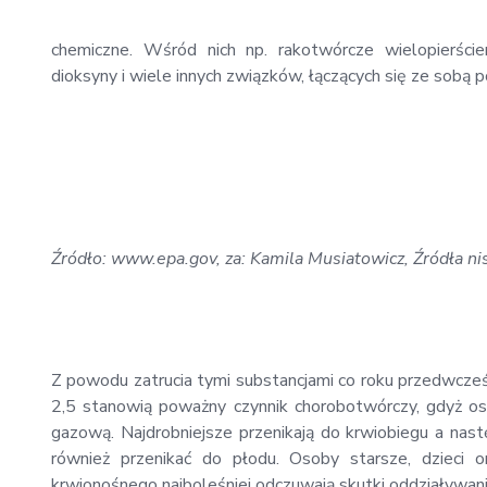
chemiczne. Wśród nich np. rakotwórcze wielopierści
dioksyny i wiele innych związków, łączących się ze sob
Źródło: www.epa.gov, za: Kamila Musiatowicz, Źródła nis
Z powodu zatrucia tymi substancjami co roku przedwcześ
2,5 stanowią poważny czynnik chorobotwórczy, gdyż osi
gazową. Najdrobniejsze przenikają do krwiobiegu a nas
również przenikać do płodu. Osoby starsze, dzieci 
krwionośnego najboleśniej odczuwają skutki oddziaływan