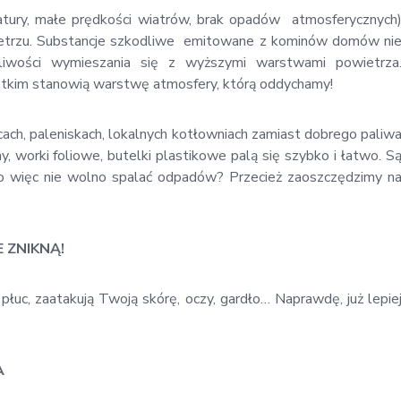
ratury, małe prędkości wiatrów, brak opadów atmosferycznych
owietrzu. Substancje szkodliwe emitowane z kominów domów ni
liwości wymieszania się z wyższymi warstwami powietrza
ystkim stanowią warstwę atmosfery, którą oddychamy!
ach, paleniskach, lokalnych kotłowniach zamiast dobrego paliw
, worki foliowe, butelki plastikowe palą się szybko i łatwo. S
ego więc nie wolno spalać odpadów? Przecież zaoszczędzimy n
E ZNIKNĄ!
łuc, zaatakują Twoją skórę, oczy, gardło… Naprawdę, już lepie
A