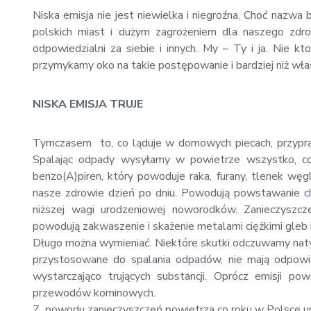
Niska emisja nie jest niewielka i niegroźna. Choć nazwa
polskich miast i dużym zagrożeniem dla naszego zdr
odpowiedzialni za siebie i innych. My – Ty i ja. Nie ktoś
przymykamy oko na takie postępowanie i bardziej niż wła
NISKA EMISJA TRUJE
Tymczasem to, co ląduje w domowych piecach, przypra
Spalając odpady wysyłamy w powietrze wszystko, co 
benzo(A)piren, który powoduje raka, furany, tlenek węgl
nasze zdrowie dzień po dniu. Powodują powstawanie cho
niższej wagi urodzeniowej noworodków. Zanieczyszczen
powodują zakwaszenie i skażenie metalami ciężkimi gleb i
Długo można wymieniać. Niektóre skutki odczuwamy natyc
przystosowane do spalania odpadów, nie mają odpowiedn
wystarczająco trujących substancji. Oprócz emisji 
przewodów kominowych.
Z powodu zanieczyszczeń powietrza co roku w Polsce umi