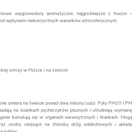
eniowe węglowodory aromatyczne, najgroźniejsze z trucizn 
ą pod wpływem niekorzystnych warunków atmosferycznych.
kiej emisji w Polsce i na świecie
nie umiera na świecie ponad dwa miliony ludzi. Pyły PM10 i P
adają na ściankach pęcherzyków płucnych i utrudniają wymian
tępnie kumulują się w organach wewnętrznych i tkankach. Mog
oraz osoby cierpiące na choroby dróg oddechowych i układ
ia pyłów.