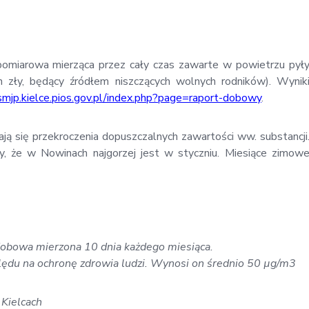
 pomiarowa mierząca przez cały czas zawarte w powietrzu pył
en zły, będący źródłem niszczących wolnych rodników). Wynik
/smjp.kielce.pios.gov.pl/index.php?page=raport-dobowy
.
zają się przekroczenia dopuszczalnych zawartości ww. substancji
, że w Nowinach najgorzej jest w styczniu. Miesiące zimow
obowa mierzona 10 dnia każdego miesiąca.
lędu na ochronę zdrowia ludzi. Wynosi on średnio 50 µg/m3
Kielcach