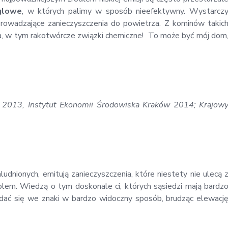
glowe
, w których palimy w sposób nieefektywny. Wystarcz
prowadzające zanieczyszczenia do powietrza. Z kominów takic
a, w tym rakotwórcze związki chemiczne! To może być mój dom
d 2013, Instytut Ekonomii Środowiska Kraków 2014; Krajow
dnionych, emitują zanieczyszczenia, które niestety nie ulecą 
lem. Wiedzą o tym doskonale ci, których sąsiedzi mają bardz
 dać się we znaki w bardzo widoczny sposób, brudząc elewacj