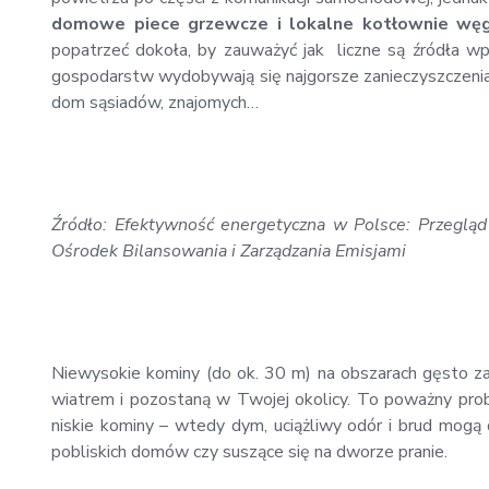
domowe piece grzewcze i lokalne kotłownie wę
popatrzeć dokoła, by zauważyć jak liczne są źródła w
gospodarstw wydobywają się najgorsze zanieczyszczeni
dom sąsiadów, znajomych…
Źródło: Efektywność energetyczna w Polsce: Przeglą
Ośrodek Bilansowania i Zarządzania Emisjami
Niewysokie kominy (do ok. 30 m) na obszarach gęsto zalu
wiatrem i pozostaną w Twojej okolicy. To poważny prob
niskie kominy – wtedy dym, uciążliwy odór i brud mogą
pobliskich domów czy suszące się na dworze pranie.