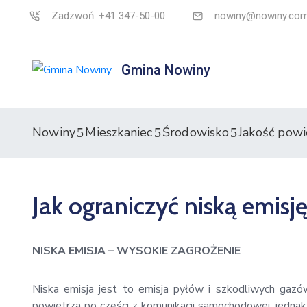
Zadzwoń: +41 347-50-00
nowiny@nowiny.com
Gmina Nowiny
Nowiny
Mieszkaniec
Środowisko
Jakość powi
Jak ograniczyć niską emisj
NISKA EMISJA – WYSOKIE ZAGROŻENIE
Niska emisja jest to emisja pyłów i szkodliwych gazó
powietrza po części z komunikacji samochodowej, jednak 