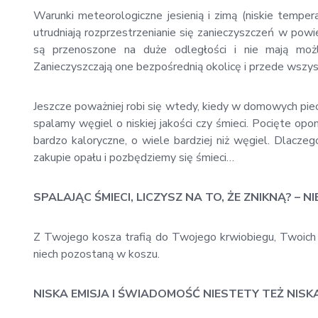
Warunki meteorologiczne jesienią i zimą (niskie tempe
utrudniają rozprzestrzenianie się zanieczyszczeń w p
są przenoszone na duże odległości i nie mają moż
Zanieczyszczają one bezpośrednią okolicę i przede wsz
Jeszcze poważniej robi się wtedy, kiedy w domowych piec
spalamy węgiel o niskiej jakości czy śmieci.
Pocięte opony
bardzo kaloryczne, o wiele bardziej niż węgiel. Dlacz
zakupie opału i pozbędziemy się śmieci…
SPALAJĄC ŚMIECI, LICZYSZ NA TO, ŻE ZNIKNĄ? – NI
Z Twojego kosza trafią do Twojego krwiobiegu, Twoich p
niech pozostaną w koszu.
NISKA EMISJA I ŚWIADOMOŚĆ NIESTETY TEŻ NISK