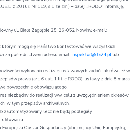
E.L. z 2016r. Nr 119, s.1 ze zm.) – dalej: „RODO” informuję,
owiny ul. Białe Zagłębie 25, 26-052 Nowiny, e-mail:
, z którym mogą się Państwo kontaktować we wszystkich
h za pośrednictwem adresu email:
inspektor@cbi24.pl
lub
liwości wykonania realizacji ustawowych zadań, jak również w
zepisów prawa (art. 6 ust. 1 lit. c RODO), ustawy z dnia 8 marca
rawa powszechnie obowiązującego.
es niezbędny do realizacji ww. celu z uwzględnieniem okresów
ch, w tym przepisów archiwalnych.
 zautomatyzowany, lecz nie będą podlegały
ofilowaniu.
Europejski Obszar Gospodarczy (obejmujący Unię Europejską,