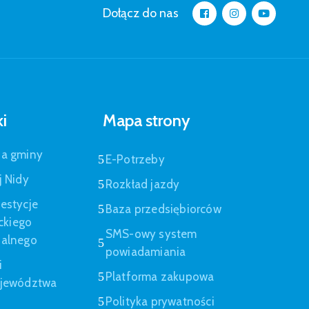
Dołącz do nas
ki
Mapa strony
pa gminy
E-Potrzeby
j Nidy
Rozkład jazdy
estycje
Baza przedsiębiorców
eckiego
SMS-owy system
nalnego
powiadamiania
i
Platforma zakupowa
ojewództwa
Polityka prywatności