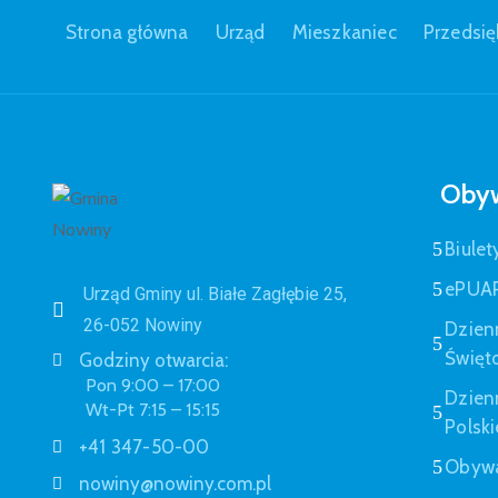
Strona główna
Urząd
Mieszkaniec
Przedsię
Obyw
Biulet
ePUA
Urząd Gminy ul. Białe Zagłębie 25,
26-052 Nowiny
Dzien
Święt
Godziny otwarcia:
Pon 9:00 – 17:00
Dzien
Wt-Pt 7:15 – 15:15
Polski
+41 347-50-00
Obywa
nowiny@nowiny.com.pl