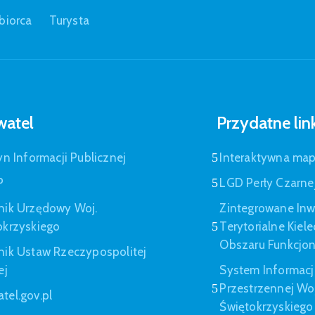
biorca
Turysta
atel
Przydatne lin
yn Informacji Publicznej
Interaktywna ma
P
LGD Perły Czarne
nik Urzędowy Woj.
Zintegrowane Inw
okrzyskiego
Terytorialne Kiel
Obszaru Funkcjo
nik Ustaw Rzeczypospolitej
ej
System Informacj
Przestrzennej W
tel.gov.pl
Świętokrzyskiego