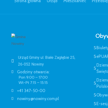
Strona główna
Urząd
Mieszkaniec
Przedsię
Obyw
Biulet
ePUA
Urząd Gminy ul. Białe Zagłębie 25,
26-052 Nowiny
Dzien
Święt
Godziny otwarcia:
Pon 9:00 – 17:00
Dzien
Wt-Pt 7:15 – 15:15
Polski
+41 347-50-00
Obywa
nowiny@nowiny.com.pl
E-sesj