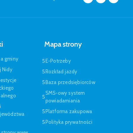
ki
Mapa strony
pa gminy
E-Potrzeby
j Nidy
Rozkład jazdy
estycje
Baza przedsiębiorców
eckiego
SMS-owy system
nalnego
powiadamiania
i
Platforma zakupowa
ojewództwa
Polityka prywatności
a strony www