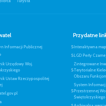
biorca
Turysta
atel
Przydatne lin
yn Informacji Publicznej
Interaktywna ma
P
LGD Perły Czarne
nik Urzędowy Woj.
Zintegrowane Inw
okrzyskiego
Terytorialne Kiel
Obszaru Funkcjo
nik Ustaw Rzeczypospolitej
ej
System Informacj
Przestrzennej W
tel.gov.pl
Świętokrzyskiego
a
Archiwalna wersj