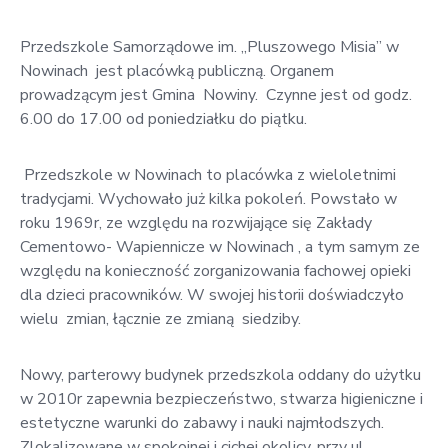
w
Kowali
Przedszkole Samorządowe im. ,,Pluszowego Misia” w
Nowinach jest placówką publiczną. Organem
Zespół
prowadzącym jest Gmina Nowiny. Czynne jest od godz.
Placówek
6.00 do 17.00 od poniedziałku do piątku.
Oświatowych
w
Przedszkole w Nowinach to placówka z wieloletnimi
Bolechowicach
tradycjami. Wychowało już kilka pokoleń. Powstało w
roku 1969r, ze względu na rozwijające się Zakłady
Cementowo- Wapiennicze w Nowinach , a tym samym ze
względu na konieczność zorganizowania fachowej opieki
dla dzieci pracowników. W swojej historii doświadczyło
wielu zmian, łącznie ze zmianą siedziby.
Nowy, parterowy budynek przedszkola oddany do użytku
w 2010r zapewnia bezpieczeństwo, stwarza higieniczne i
estetyczne warunki do zabawy i nauki najmłodszych.
Zlokalizowane w spokojnej i cichej okolicy, przy ul.