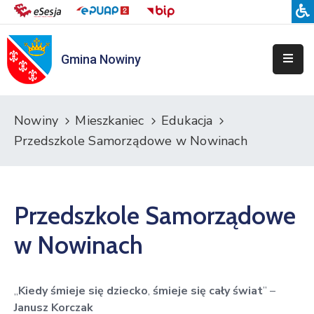
Gmina Nowiny
Liceum
Sportowe
Przedszkole
Nowiny
Mieszkaniec
Edukacja
Samorządowe
Przedszkole Samorządowe w Nowinach
w
Nowinach
Szkoła
Przedszkole Samorządowe
Podstawowa
w
w Nowinach
Nowinach
Zespół
Placówek
„
Kiedy śmieje się dziecko
,
śmieje się cały świat
” –
Integracyjnych
Janusz Korczak