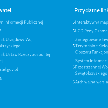
atel
Przydatne lin
yn Informacji Publicznej
Interaktywna ma
P
LGD Perły Czarne
nik Urzędowy Woj.
Zintegrowane Inw
okrzyskiego
Terytorialne Kiel
Obszaru Funkcjo
nik Ustaw Rzeczypospolitej
ej
System Informacj
Przestrzennej W
tel.gov.pl
Świętokrzyskiego
a
Archiwalna wersj