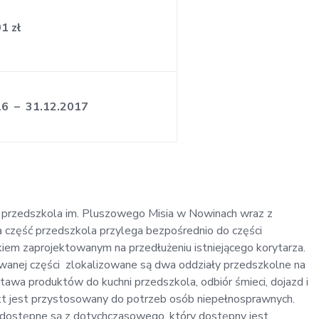
1 zł
16 – 31.12.2017
przedszkola im. Pluszowego Misia w Nowinach wraz z
zęść przedszkola przylega bezpośrednio do części
kiem zaprojektowanym na przedłużeniu istniejącego korytarza.
ywanej części zlokalizowane są dwa oddziały przedszkolne na
ostawa produktów do kuchni przedszkola, odbiór śmieci, dojazd i
ekt jest przystosowany do potrzeb osób niepełnosprawnych.
dostępne są z dotychczasowego, który dostępny jest