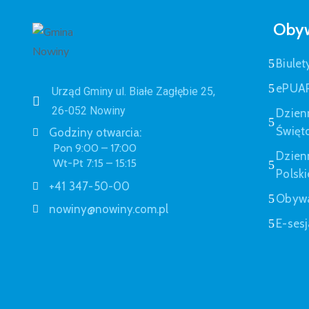
Obyw
Biulet
ePUA
Urząd Gminy ul. Białe Zagłębie 25,
26-052 Nowiny
Dzien
Święt
Godziny otwarcia:
Pon 9:00 – 17:00
Dzien
Wt-Pt 7:15 – 15:15
Polski
+41 347-50-00
Obywa
nowiny@nowiny.com.pl
E-sesj