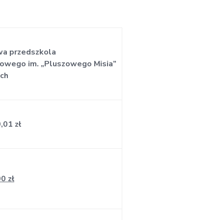
a przedszkola
owego im. „Pluszowego Misia”
ch
,01 zł
0 zł