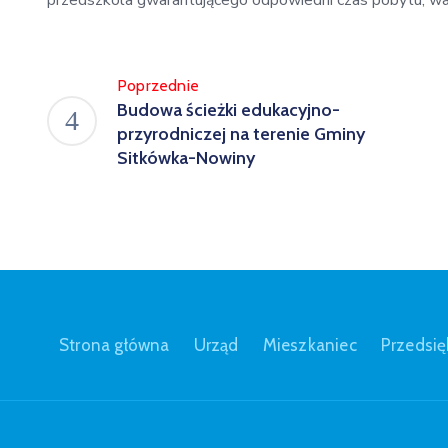
przedszkola gwarantującego odpowiedni czas pobytu, war
Poprzednie
Budowa ścieżki edukacyjno-
przyrodniczej na terenie Gminy
Sitkówka-Nowiny
Strona główna
Urząd
Mieszkaniec
Przedsię