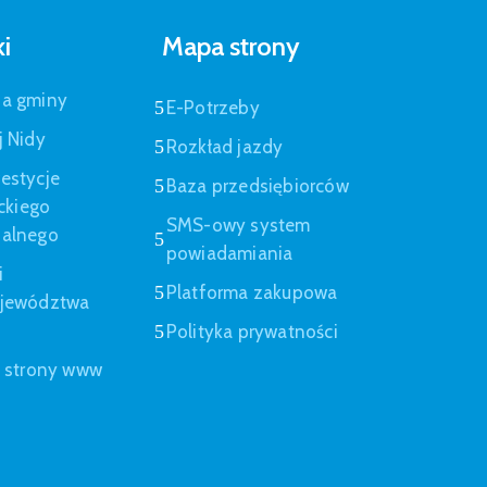
ki
Mapa strony
pa gminy
E-Potrzeby
j Nidy
Rozkład jazdy
estycje
Baza przedsiębiorców
eckiego
SMS-owy system
nalnego
powiadamiania
i
Platforma zakupowa
ojewództwa
Polityka prywatności
a strony www