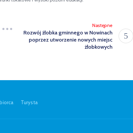
unki lokalowe i wysoki poziom edukacji.
Następne
Rozwój żłobka gminnego w Nowinach
poprzez utworzenie nowych miejsc
żłobkowych
biorca
Turysta