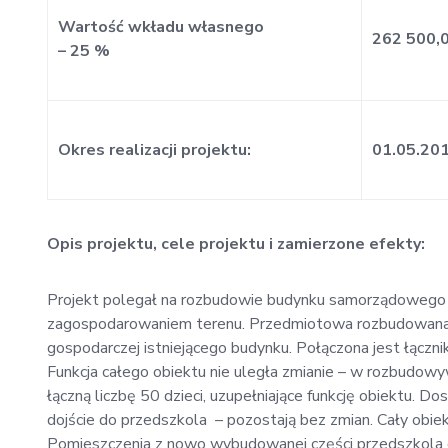
Wartość wkładu własnego
262 500,0
– 25 %
Okres realizacji projektu:
01.05.20
Opis projektu, cele projektu i zamierzone efekty:
Projekt polegał na rozbudowie budynku samorządowego 
zagospodarowaniem terenu. Przedmiotowa rozbudowana c
gospodarczej istniejącego budynku. Połączona jest łączni
Funkcja całego obiektu nie uległa zmianie – w rozbudow
łączną liczbę 50 dzieci, uzupełniające funkcję obiektu. D
dojście do przedszkola – pozostają bez zmian. Cały obi
Pomieszczenia z nowo wybudowanej części przedszkola 