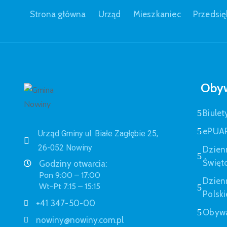
Strona główna
Urząd
Mieszkaniec
Przedsię
Obyw
Biulet
ePUA
Urząd Gminy ul. Białe Zagłębie 25,
26-052 Nowiny
Dzien
Święt
Godziny otwarcia:
Pon 9:00 – 17:00
Dzien
Wt-Pt 7:15 – 15:15
Polski
+41 347-50-00
Obywa
nowiny@nowiny.com.pl