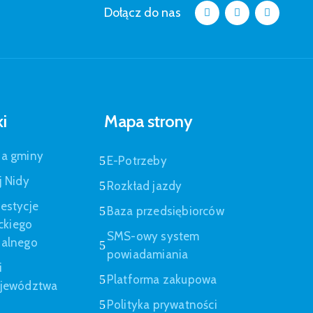
Dołącz do nas
ki
Mapa strony
pa gminy
E-Potrzeby
j Nidy
Rozkład jazdy
estycje
Baza przedsiębiorców
eckiego
SMS-owy system
nalnego
powiadamiania
i
Platforma zakupowa
ojewództwa
Polityka prywatności