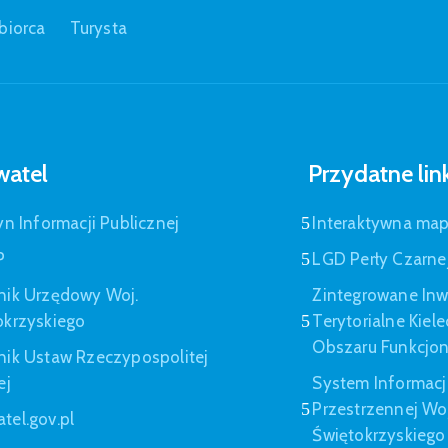
biorca
Turysta
atel
Przydatne lin
yn Informacji Publicznej
Interaktywna ma
P
LGD Perły Czarne
nik Urzędowy Woj.
Zintegrowane Inw
okrzyskiego
Terytorialne Kiel
Obszaru Funkcjo
nik Ustaw Rzeczypospolitej
ej
System Informacj
Przestrzennej W
tel.gov.pl
Świętokrzyskiego