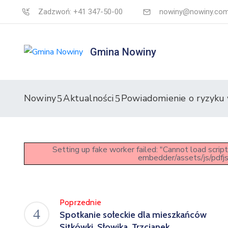
Zadzwoń: +41 347-50-00
nowiny@nowiny.com
Gmina Nowiny
Nowiny
Aktualności
Powiadomienie o ryzyku 
Setting up fake worker failed: "Cannot load scri
embedder/assets/js/pdfjs
Poprzednie
Spotkanie sołeckie dla mieszkańców
Sitkówki, Słowika, Trzcianek