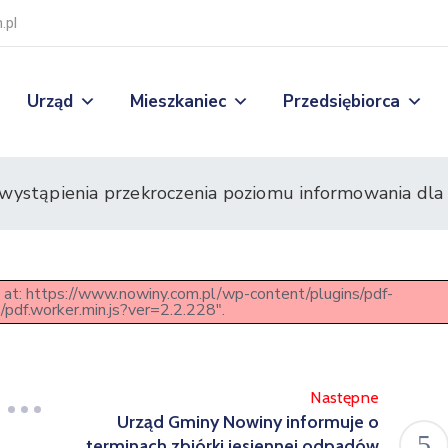
.pl
Urząd
Mieszkaniec
Przedsiębiorca
wystąpienia przekroczenia poziomu informowania dl
pt at: https://www.nowiny.com.pl/wp-content/plugins/pdf-
/pdf.worker.min.js?ver=2.2.228".
Następne
Urząd Gminy Nowiny informuje o
terminach zbiórki jesiennej odpadów