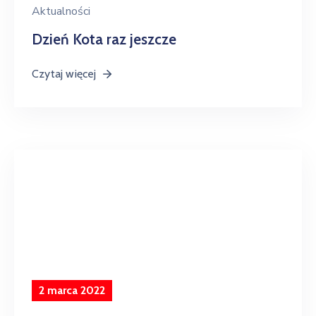
w
Aktualności
Kowali
Dzień Kota raz jeszcze
Zespół
Czytaj więcej
Placówek
Oświatowych
w
Bolechowicach
2 marca 2022