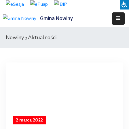
Gmina Nowiny
Liceum
Sportowe
Nowiny
Aktualności
Przedszkole
Samorządowe
w
Nowinach
Szkoła
Podstawowa
w
Nowinach
Zespół
Placówek
2 marca 2022
Integracyjnych