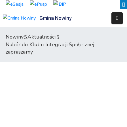
Gmina Nowiny
Liceum
Sportowe
Nowiny
Aktualności
Nabór do Klubu Integracji Społecznej –
Przedszkole
Samorządowe
zapraszamy
w
Nowinach
Szkoła
Podstawowa
w
Nowinach
Zespół
Placówek
Integracyjnych