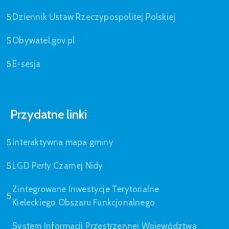
Dziennik Ustaw Rzeczypospolitej Polskiej
Obywatel.gov.pl
E-sesja
Przydatne linki
Interaktywna mapa gminy
LGD Perły Czarnej Nidy
Zintegrowane Inwestycje Terytorialne
Kieleckiego Obszaru Funkcjonalnego
System Informacji Przestrzennej Województwa