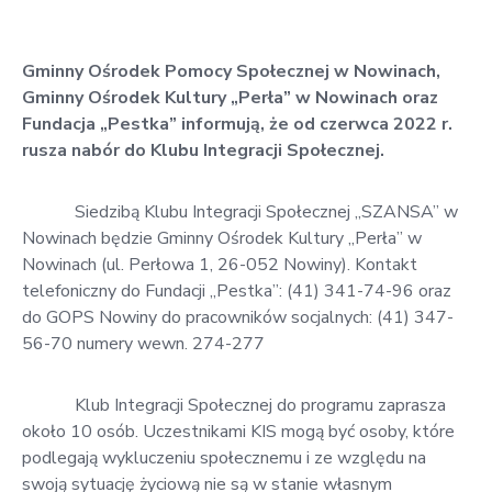
w
Kowali
Gminny Ośrodek Pomocy Społecznej w Nowinach,
Zespół
Gminny Ośrodek Kultury „Perła” w Nowinach oraz
Placówek
Fundacja „Pestka” informują, że od czerwca 2022 r.
Oświatowych
rusza nabór do Klubu Integracji Społecznej.
w
Bolechowicach
Siedzibą Klubu Integracji Społecznej „SZANSA” w
Nowinach będzie Gminny Ośrodek Kultury „Perła” w
Nowinach (ul. Perłowa 1, 26-052 Nowiny). Kontakt
telefoniczny do Fundacji „Pestka”: (41) 341-74-96 oraz
do GOPS Nowiny do pracowników socjalnych: (41) 347-
56-70 numery wewn. 274-277
Klub Integracji Społecznej do programu zaprasza
około 10 osób. Uczestnikami KIS mogą być osoby, które
podlegają wykluczeniu społecznemu i ze względu na
swoją sytuację życiową nie są w stanie własnym