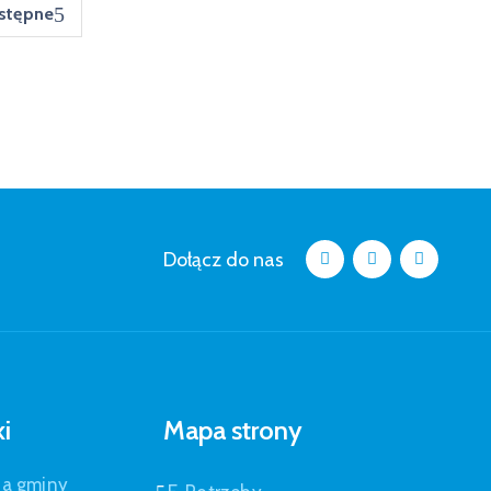
stępne
Dołącz do nas
ki
Mapa strony
pa gminy