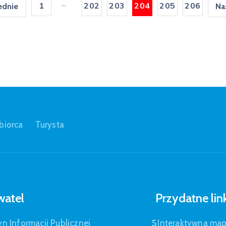
...
1
202
203
204
205
206
ednie
Na
biorca
Turysta
atel
Przydatne lin
yn Informacji Publicznej
Interaktywna ma