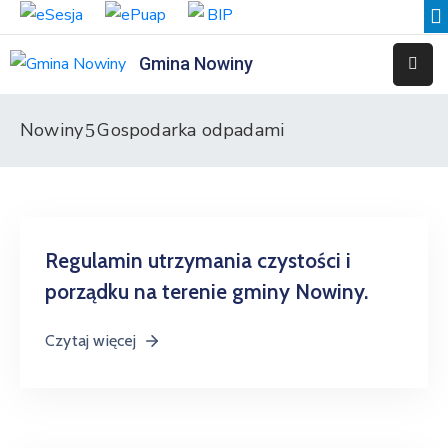
Gmina Nowiny
Liceum
Sportowe
Nowiny
Gospodarka odpadami
Przedszkole
Samorządowe
w
Nowinach
Regulamin utrzymania czystości i
Szkoła
porządku na terenie gminy Nowiny.
Podstawowa
w
Czytaj więcej
Nowinach
Zespół
Placówek
Integracyjnych