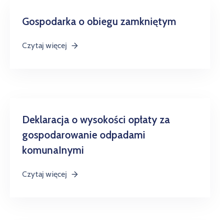
w
Kowali
Gospodarka o obiegu zamkniętym
Zespół
Czytaj więcej
Placówek
Oświatowych
w
Bolechowicach
Deklaracja o wysokości opłaty za
gospodarowanie odpadami
komunaInymi
Czytaj więcej