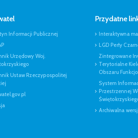
atel
Przydatne lin
tyn Informacji Publicznej
Interaktywna m
AP
LGD Perły Czarn
nnik Urzędowy Woj.
Zintegrowane In
tokrzyskiego
Terytorialne Kie
Obszaru Funkcj
nnik Ustaw Rzeczypospolitej
iej
System Informac
Przestrzennej 
atel.gov.pl
Świętokrzyskieg
sja
Archiwalna wers