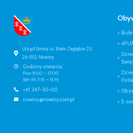
Obyw
Biule
ePU
Urząd Gminy ul. Białe Zagłębie 25,
Dzie
26-052 Nowiny
Świę
Godziny otwarcia:
Dzie
Pon 9:00 – 17:00
Wt-Pt 7:15 – 15:15
Polsk
+41 347-50-00
Obyw
nowiny@nowiny.com.pl
E-se