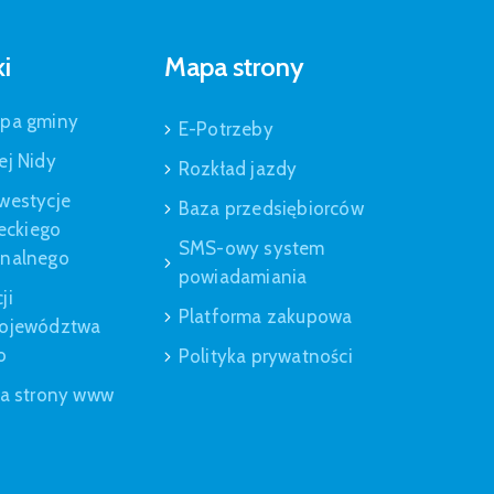
ki
Mapa strony
apa gminy
E-Potrzeby
ej Nidy
Rozkład jazdy
westycje
Baza przedsiębiorców
leckiego
SMS-owy system
onalnego
powiadamiania
ji
Platforma zakupowa
Województwa
o
Polityka prywatności
ja strony www