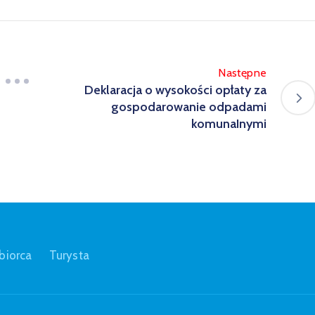
Następne
Deklaracja o wysokości opłaty za
gospodarowanie odpadami
komunaInymi
biorca
Turysta