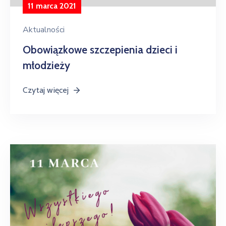
11 marca 2021
w
Kowali
Aktualności
Zespół
Obowiązkowe szczepienia dzieci i
Placówek
młodzieży
Oświatowych
w
Bolechowicach
Czytaj więcej