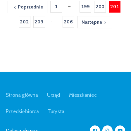
...
1
199
200
201
Poprzednie
...
202
203
206
Następne
Strona główna
Urząd
Mieszkaniec
Przedsiębiorca
Turysta
Dołącz do nas