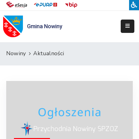
Gmina Nowiny
Liceum
Sportowe
Przedszkole
Nowiny
Aktualności
Samorządowe
w
Nowinach
Szkoła
Podstawowa
w
Nowinach
Zespół
Placówek
Integracyjnych