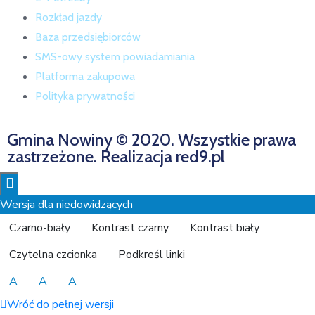
Rozkład jazdy
Baza przedsiębiorców
SMS-owy system powiadamiania
Platforma zakupowa
Polityka prywatności
Gmina Nowiny © 2020. Wszystkie prawa
zastrzeżone. Realizacja red9.pl
Wersja dla niedowidzących
Czarno-biały
Kontrast czarny
Kontrast biały
Czytelna czcionka
Podkreśl linki
A
A
A
Wróć do pełnej wersji