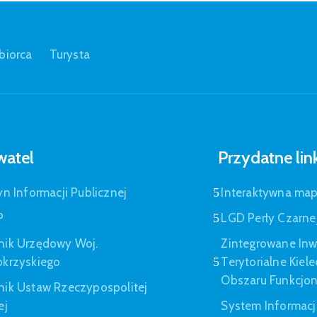
biorca
Turysta
atel
Przydatne lin
yn Informacji Publicznej
Interaktywna ma
P
LGD Perły Czarne
nik Urzędowy Woj.
Zintegrowane Inw
okrzyskiego
Terytorialne Kiel
Obszaru Funkcjo
nik Ustaw Rzeczypospolitej
ej
System Informacj