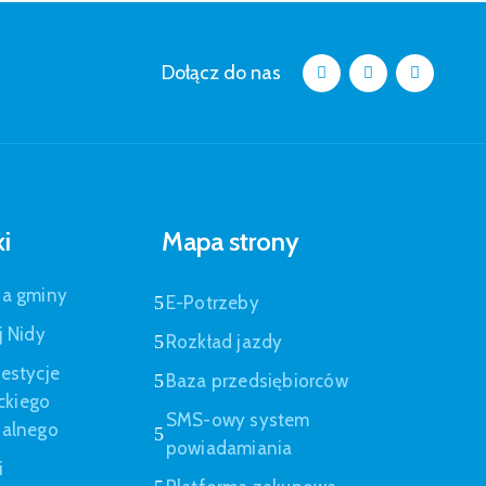
Dołącz do nas
ki
Mapa strony
pa gminy
E-Potrzeby
j Nidy
Rozkład jazdy
estycje
Baza przedsiębiorców
eckiego
SMS-owy system
nalnego
powiadamiania
i