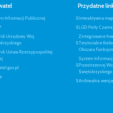
atel
Przydatne lin
yn Informacji Publicznej
Interaktywna ma
P
LGD Perły Czarne
nik Urzędowy Woj.
Zintegrowane Inw
okrzyskiego
Terytorialne Kiel
Obszaru Funkcjo
nik Ustaw Rzeczypospolitej
ej
System Informacj
Przestrzennej W
tel.gov.pl
Świętokrzyskiego
a
Archiwalna wersj