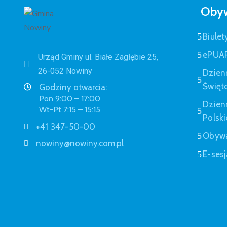
Obyw
Biulet
ePUA
Urząd Gminy ul. Białe Zagłębie 25,
26-052 Nowiny
Dzien
Święt
Godziny otwarcia:
Pon 9:00 – 17:00
Dzien
Wt-Pt 7:15 – 15:15
Polski
+41 347-50-00
Obywa
nowiny@nowiny.com.pl
E-sesj