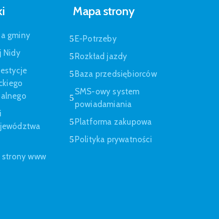
ki
Mapa strony
pa gminy
E-Potrzeby
j Nidy
Rozkład jazdy
estycje
Baza przedsiębiorców
eckiego
SMS-owy system
nalnego
powiadamiania
i
Platforma zakupowa
ojewództwa
Polityka prywatności
a strony www