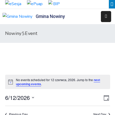
Gmina Nowiny
Liceum
Sportowe
Nowiny
Event
Przedszkole
Samorządowe
w
Nowinach
Szkoła
Podstawowa
No events scheduled for 12 czerwca, 2026. Jump to the
next
w
upcoming events
.
Nowinach
6/12/2026
Vie
Eve
Day
Zespół
Vie
Select
Nav
Placówek
Nav
date.
Integracyjnych
Previous Day
Next Day