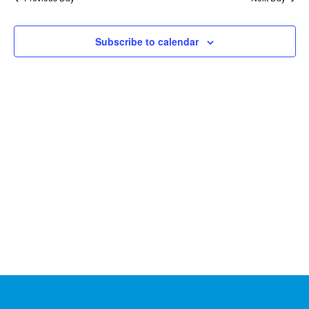
w
Kowali
Subscribe to calendar
Zespół
Placówek
Oświatowych
w
Bolechowicach