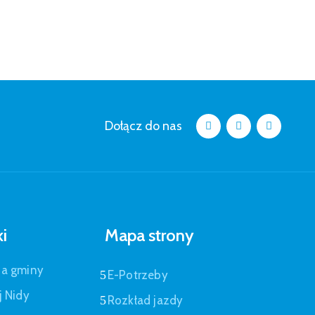
Dołącz do nas
ki
Mapa strony
pa gminy
E-Potrzeby
j Nidy
Rozkład jazdy