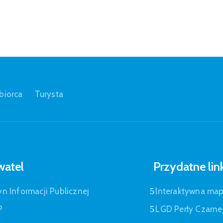
biorca
Turysta
atel
Przydatne lin
yn Informacji Publicznej
Interaktywna ma
P
LGD Perły Czarne