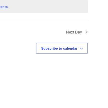
vents
.
Next Day
Subscribe to calendar