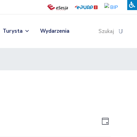
Turysta
Wydarzenia
Szukaj
Views
Event
Day
Views
Navigatio
Navigatio