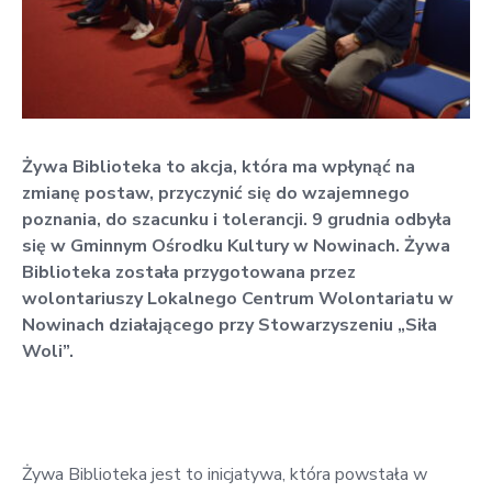
w
Kowali
Zespół
Placówek
Oświatowych
Żywa Biblioteka to akcja, która ma wpłynąć na
w
zmianę postaw, przyczynić się do wzajemnego
Bolechowicach
poznania, do szacunku i tolerancji. 9 grudnia odbyła
się w Gminnym Ośrodku Kultury w Nowinach. Żywa
Biblioteka została przygotowana przez
wolontariuszy Lokalnego Centrum Wolontariatu w
Nowinach działającego przy Stowarzyszeniu „Siła
Woli”.
Żywa Biblioteka jest to inicjatywa, która powstała w