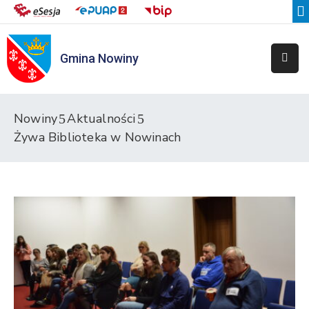
Gmina Nowiny
Liceum
Sportowe
Przedszkole
Nowiny
Aktualności
Samorządowe
Żywa Biblioteka w Nowinach
w
Nowinach
Szkoła
Podstawowa
w
Nowinach
Zespół
Placówek
Integracyjnych