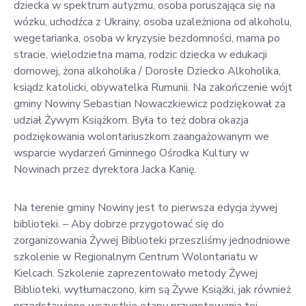
dziecka w spektrum autyzmu, osoba poruszająca się na
wózku, uchodźca z Ukrainy, osoba uzależniona od alkoholu,
wegetarianka, osoba w kryzysie bezdomności, mama po
stracie, wielodzietna mama, rodzic dziecka w edukacji
domowej, żona alkoholika / Dorosłe Dziecko Alkoholika,
ksiądz katolicki, obywatelka Rumunii. Na zakończenie wójt
gminy Nowiny Sebastian Nowaczkiewicz podziękował za
udział Żywym Książkom. Była to też dobra okazja
podziękowania wolontariuszkom zaangażowanym we
wsparcie wydarzeń Gminnego Ośrodka Kultury w
Nowinach przez dyrektora Jacka Kanię.
Na terenie gminy Nowiny jest to pierwsza edycja żywej
biblioteki. – Aby dobrze przygotować się do
zorganizowania Żywej Biblioteki przeszliśmy jednodniowe
szkolenie w Regionalnym Centrum Wolontariatu w
Kielcach. Szkolenie zaprezentowało metody Żywej
Biblioteki, wytłumaczono, kim są Żywe Książki, jak również
przedstawiono wszystkie etapy przygotowania tej