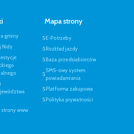
ki
Mapa strony
pa gminy
E-Potrzeby
j Nidy
Rozkład jazdy
estycje
Baza przedsiębiorców
eckiego
SMS-owy system
nalnego
powiadamiania
i
Platforma zakupowa
ojewództwa
Polityka prywatności
a strony www