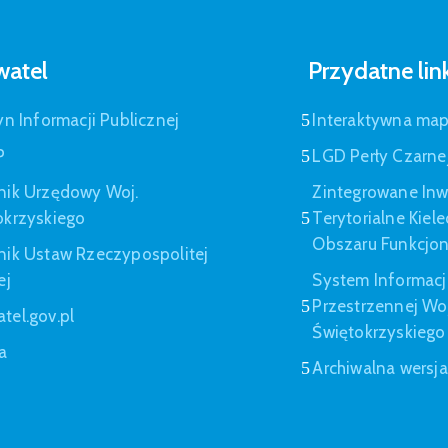
atel
Przydatne lin
yn Informacji Publicznej
Interaktywna ma
P
LGD Perły Czarne
nik Urzędowy Woj.
Zintegrowane Inw
okrzyskiego
Terytorialne Kiel
Obszaru Funkcjo
nik Ustaw Rzeczypospolitej
ej
System Informacj
Przestrzennej W
tel.gov.pl
Świętokrzyskiego
a
Archiwalna wersj