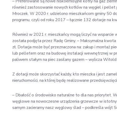
– Preferowane są nowe niskoemisyjne kotły na gaz ziemn
również zastosowanie nowych kotłów na węgiel i pellet p
Mroczek. W 2020 r. udzielono mieszkańcom gminy 50 dota
programu, czyli od roku 2017 – łącznie 132 dotacje na kw
Również w 2021 r. mieszkańcy mogą liczyć na wsparcie 
została podjęta przez Radę Gminy. – Maksymalna kwota d
zł. Dotacja może być przeznaczona na: zakup i montaż p
lub pelletem oraz na budowę instalacji wewnętrznej w p
paliwem stałym na piec zasilany gazem – wylicza Witold
Z dotacji może skorzystać każdy, kto mieszka i jest zam
nieruchomości, na której będę realizowane przedsięwzięci
– Dbałość o środowisko naturalne to dla nas priorytet. W
węglowe na nowoczesne urządzenia grzewcze w istotny 
samym zacieramy nasz węglowy ślad – podkreśla wójt S