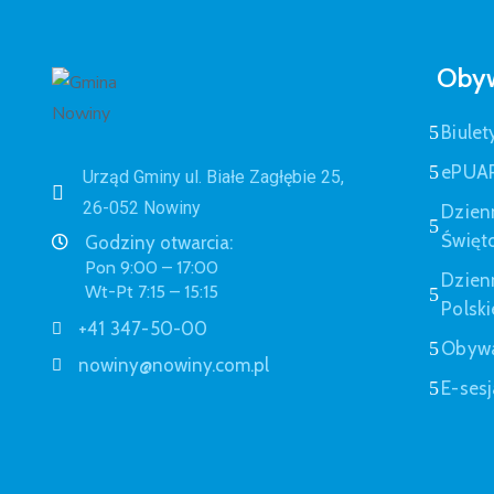
Obyw
Biulet
ePUA
Urząd Gminy ul. Białe Zagłębie 25,
26-052 Nowiny
Dzien
Święt
Godziny otwarcia:
Pon 9:00 – 17:00
Dzien
Wt-Pt 7:15 – 15:15
Polski
+41 347-50-00
Obywa
nowiny@nowiny.com.pl
E-sesj