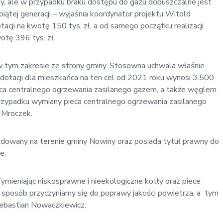
y, ale w przypadku braku dostępu do gazu dopuszczalne jest
iątej generacji – wyjaśnia koordynator projektu Witold
cji na kwotę 150 tys. zł, a od samego początku realizacji
otę 396 tys. zł.
w tym zakresie ze strony gminy. Stosowna uchwala właśnie
otacji dla mieszkańca na ten cel od 2021 roku wynosi 3.500
ieca centralnego ogrzewania zasilanego gazem, a także węglem
rzypadku wymiany pieca centralnego ogrzewania zasilanego
 Mroczek.
eldowany na terenie gminy Nowiny oraz posiada tytuł prawny do
e.
ymieniając niskosprawne i nieekologiczne kotły oraz piece
sposób przyczyniamy się do poprawy jakości powietrza, a tym
ebastian Nowaczkiewicz.