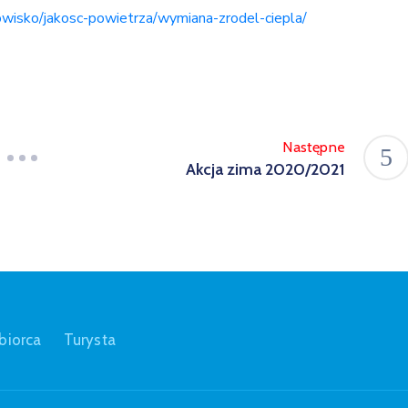
owisko/jakosc-powietrza/wymiana-zrodel-ciepla/
Następne
Akcja zima 2020/2021
biorca
Turysta