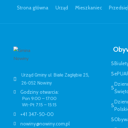
Strona główna
Urząd
Mieszkaniec
Przedsię
Obyw
Biulet
ePUA
Urząd Gminy ul. Białe Zagłębie 25,
26-052 Nowiny
Dzien
Święt
Godziny otwarcia:
Pon 9:00 – 17:00
Dzien
Wt-Pt 7:15 – 15:15
Polski
+41 347-50-00
Obywa
nowiny@nowiny.com.pl