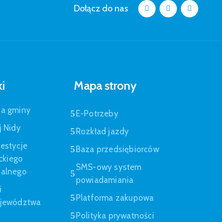
Dołącz do nas
ki
Mapa strony
pa gminy
E-Potrzeby
j Nidy
Rozkład jazdy
estycje
Baza przedsiębiorców
eckiego
SMS-owy system
nalnego
powiadamiania
i
Platforma zakupowa
ojewództwa
Polityka prywatności