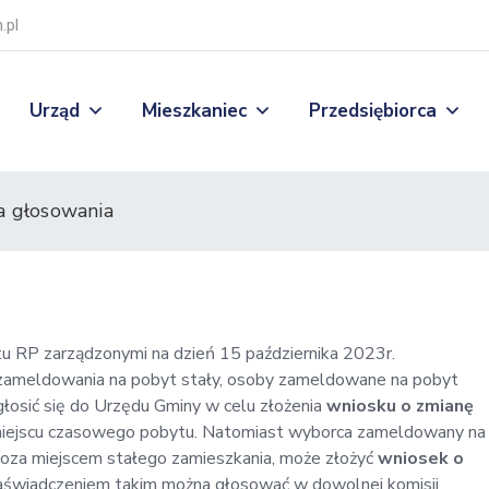
.pl
Urząd
Mieszkaniec
Przedsiębiorca
a głosowania
tu RP zarządzonymi na dzień 15 października 2023r.
zameldowania na pobyt stały, osoby zameldowane na pobyt
łosić się do Urzędu Gminy w celu złożenia
wniosku o zmianę
miejscu czasowego pobytu. Natomiast wyborca zameldowany na
poza miejscem stałego zamieszkania, może złożyć
wniosek o
zaświadczeniem takim można głosować w dowolnej komisji