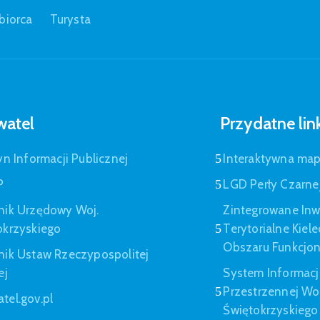
biorca
Turysta
atel
Przydatne lin
yn Informacji Publicznej
Interaktywna ma
P
LGD Perły Czarne
nik Urzędowy Woj.
Zintegrowane Inw
okrzyskiego
Terytorialne Kiel
Obszaru Funkcjo
nik Ustaw Rzeczypospolitej
ej
System Informacj
Przestrzennej W
tel.gov.pl
Świętokrzyskiego