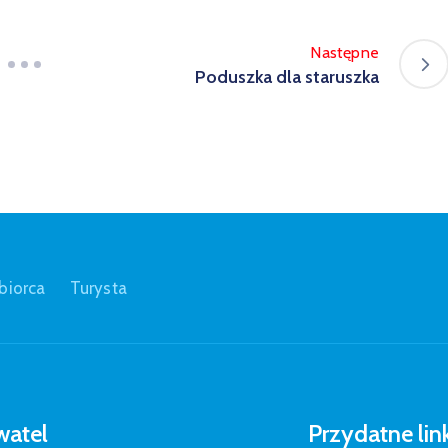
Następne
Poduszka dla staruszka
biorca
Turysta
atel
Przydatne lin