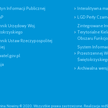
tyn Informacji Publicznej
Interaktywna m
AP
LGD Perły Czarn
nnik Urzędowy Woj.
Zintegrowane In
tokrzyskiego
Terytorialne Kie
Obszaru Funkcj
nnik Ustaw Rzeczypospolitej
iej
System Informac
Przestrzennej 
atel.gov.pl
Świętokrzyskieg
sja
Archiwalna wers
ina Nowiny © 2020. Wszystkie prawa zastrzeżone. Realizacja red9