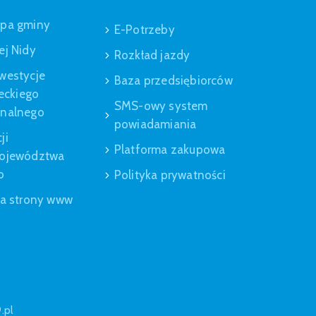
apa gminy
E-Potrzeby
ej Nidy
Rozkład jazdy
westycje
Baza przedsiębiorców
leckiego
SMS-owy system
onalnego
powiadamiania
ji
Platforma zakupowa
Województwa
o
Polityka prywatności
ja strony www
.pl