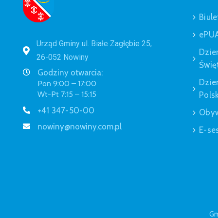
Biule
ePU
Urząd Gminy ul. Białe Zagłębie 25,
Dzie
26-052 Nowiny
Świę
Godziny otwarcia:
Dzie
Pon 9:00 – 17:00
Wt-Pt 7:15 – 15:15
Polsk
+41 347-50-00
Obyw
nowiny@nowiny.com.pl
E-se
Gm