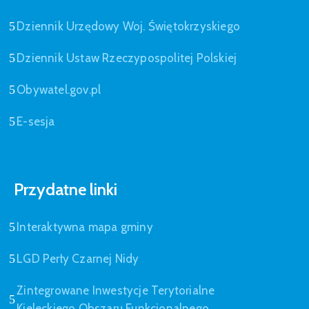
Dziennik Urzędowy Woj. Świętokrzyskiego
Dziennik Ustaw Rzeczypospolitej Polskiej
Obywatel.gov.pl
E-sesja
Przydatne linki
Interaktywna mapa gminy
LGD Perły Czarnej Nidy
Zintegrowane Inwestycje Terytorialne
Kieleckiego Obszaru Funkcjonalnego