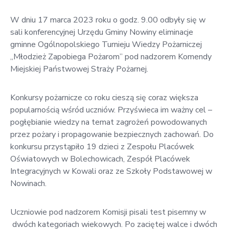
w
Kowali
W dniu 17 marca 2023 roku o godz. 9.00 odbyły się w
sali konferencyjnej Urzędu Gminy Nowiny eliminacje
Zespół
gminne Ogólnopolskiego Turnieju Wiedzy Pożarniczej
Placówek
„Młodzież Zapobiega Pożarom” pod nadzorem Komendy
Oświatowych
Miejskiej Państwowej Straży Pożarnej.
w
Bolechowicach
Konkursy pożarnicze co roku cieszą się coraz większa
popularnością wśród uczniów. Przyświeca im ważny cel –
pogłębianie wiedzy na temat zagrożeń powodowanych
przez pożary i propagowanie bezpiecznych zachowań. Do
konkursu przystąpiło 19 dzieci z Zespołu Placówek
Oświatowych w Bolechowicach, Zespół Placówek
Integracyjnych w Kowali oraz ze Szkoły Podstawowej w
Nowinach.
Uczniowie pod nadzorem Komisji pisali test pisemny w
dwóch kategoriach wiekowych. Po zaciętej walce i dwóch