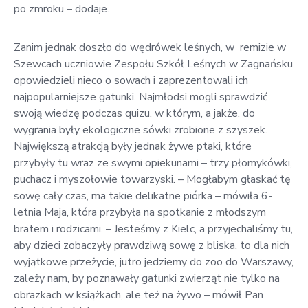
po zmroku – dodaje.
Zanim jednak doszło do wędrówek leśnych, w remizie w
Szewcach uczniowie Zespołu Szkół Leśnych w Zagnańsku
opowiedzieli nieco o sowach i zaprezentowali ich
najpopularniejsze gatunki. Najmłodsi mogli sprawdzić
swoją wiedzę podczas quizu, w którym, a jakże, do
wygrania były ekologiczne sówki zrobione z szyszek.
Największą atrakcją były jednak żywe ptaki, które
przybyły tu wraz ze swymi opiekunami – trzy płomykówki,
puchacz i myszołowie towarzyski. – Mogłabym głaskać tę
sowę cały czas, ma takie delikatne piórka – mówiła 6-
letnia Maja, która przybyła na spotkanie z młodszym
bratem i rodzicami. – Jesteśmy z Kielc, a przyjechaliśmy tu,
aby dzieci zobaczyły prawdziwą sowę z bliska, to dla nich
wyjątkowe przeżycie, jutro jedziemy do zoo do Warszawy,
zależy nam, by poznawały gatunki zwierząt nie tylko na
obrazkach w książkach, ale też na żywo – mówił Pan