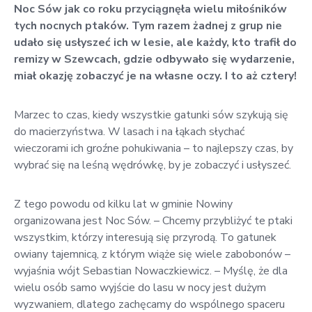
Noc Sów jak co roku przyciągnęła wielu miłośników
w
tych nocnych ptaków. Tym razem żadnej z grup nie
Kowali
udało się usłyszeć ich w lesie, ale każdy, kto trafił do
Zespół
remizy w Szewcach, gdzie odbywało się wydarzenie,
Placówek
miał okazję zobaczyć je na własne oczy. I to aż cztery!
Oświatowych
w
Marzec to czas, kiedy wszystkie gatunki sów szykują się
Bolechowicach
do macierzyństwa. W lasach i na łąkach słychać
wieczorami ich groźne pohukiwania – to najlepszy czas, by
wybrać się na leśną wędrówkę, by je zobaczyć i usłyszeć.
Z tego powodu od kilku lat w gminie Nowiny
organizowana jest Noc Sów. – Chcemy przybliżyć te ptaki
wszystkim, którzy interesują się przyrodą. To gatunek
owiany tajemnicą, z którym wiąże się wiele zabobonów –
wyjaśnia wójt Sebastian Nowaczkiewicz. – Myślę, że dla
wielu osób samo wyjście do lasu w nocy jest dużym
wyzwaniem, dlatego zachęcamy do wspólnego spaceru