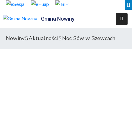
Gmina Nowiny
Liceum
Sportowe
Nowiny
Aktualności
Noc Sów w Szewcach
Przedszkole
Samorządowe
w
Nowinach
Szkoła
Podstawowa
w
Nowinach
Zespół
Placówek
Integracyjnych