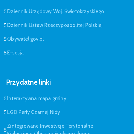
Dziennik Urzędowy Woj. Świętokrzyskiego
Dziennik Ustaw Rzeczypospolitej Polskiej
Obywatel.gov.pl
E-sesja
Przydatne linki
Interaktywna mapa gminy
LGD Perły Czarnej Nidy
Zintegrowane Inwestycje Terytorialne
Kieleckiego Obszaru Funkcjonalnego