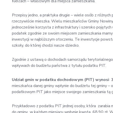
Kielcach – właściwym dla miejsca zamieszkania.
Przepisy jedno, a praktyka drugie – wiele osób z różnyc
rzeczywiście mieszka. Wielu mieszkańców Gminy Nowiny n
jednocześnie korzysta z infrastruktury i szeroko pojętyc
podatek zgodnie ze swoim miejscem zamieszkania mamy p
inwestycji w najbliższym otoczeniu. Te inwestycje powst
szkoły, do której chodzi nasze dziecko.
Zgodnie z ustawą o dochodach samorządu terytorialneg
wpływach do budżetu państwa z tytułu podatku PIT.
Udział gmin w podatku dochodowym (PIT) wynosi 
mieszkańca danej gminy wpłynie do budżetu tej gminy – 
podatkowym PIT jako miejsce swojego zamieszkania tą g
Przykładowo z podatku PIT jednej osoby, która zarabia
do gminy w każdym miesiącu wpłynie kwota 68,90 zł. W