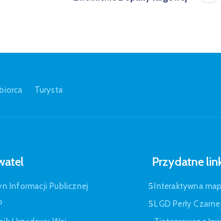
biorca
Turysta
atel
Przydatne lin
yn Informacji Publicznej
Interaktywna ma
P
LGD Perły Czarne