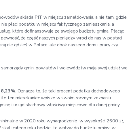
h powodów składa PIT w miejscu zameldowania, a nie tam, gdzie
ie płaci podatku w miejscu faktycznego zamieszkania, a
h usług, które dofinansowuje ze swojego budżetu gmina. Płacąc
ewność, że część naszych pieniędzy wróci do nas w postaci
aną nie gdzieś w Polsce, ale obok naszego domu, pracy czy
o samorządy gmin, powiatów i województw mają swój udział we
38,23%.
Oznacza to, że taki procent podatku dochodowego
o ile ten mieszkaniec wpisze w swoim rocznym zeznaniu
minę i urząd skarbowy właściwy miejscowo dla danej gminy.
 minimalne w 2020 roku wynagrodzenie w wysokości 2600 zł,
 skali całego roku będzie to wpływ do budżetu gminy w