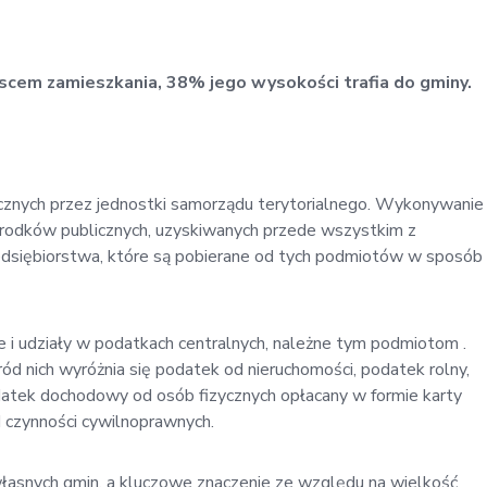
scem zamieszkania, 38% jego wysokości trafia do gminy.
cznych przez jednostki samorządu terytorialnego. Wykonywanie
rodków publicznych, uzyskiwanych przede wszystkim z
siębiorstwa, które są pobierane od tych podmiotów w sposób
i udziały w podatkach centralnych, należne tym podmiotom .
ód nich wyróżnia się podatek od nieruchomości, podatek rolny,
atek dochodowy od osób fizycznych opłacany w formie karty
 czynności cywilnoprawnych.
asnych gmin, a kluczowe znaczenie ze względu na wielkość