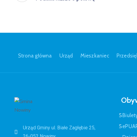
Strona główna
Urząd
Mieszkaniec
Przedsię
Obyw
Biulet
ePUA
Urząd Gminy ul. Białe Zagłębie 25,
26-052 Nowiny