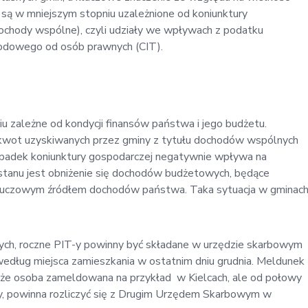
są w mniejszym stopniu uzależnione od koniunktury
dochody wspólne), czyli udziały we wpływach z podatku
hodowego od osób prawnych (CIT).
 zależne od kondycji finansów państwa i jego budżetu.
 kwot uzyskiwanych przez gminy z tytułu dochodów wspólnych
Spadek koniunktury gospodarczej negatywnie wpływa na
stanu jest obniżenie się dochodów budżetowych, będące
luczowym źródłem dochodów państwa. Taka sytuacja w gminac
ch, roczne PIT-y powinny być składane w urzędzie skarbowym
 według miejsca zamieszkania w ostatnim dniu grudnia. Meldunek
 że osoba zameldowana na przykład w Kielcach, ale od połowy
ny, powinna rozliczyć się z Drugim Urzędem Skarbowym w