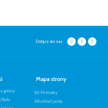
Dołącz do nas
ki
Mapa strony
pa gminy
E-Potrzeby
j Nidy
Rozkład jazdy