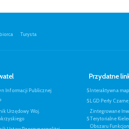
biorca
Turysta
atel
Przydatne lin
yn Informacji Publicznej
Interaktywna ma
P
LGD Perły Czarne
nik Urzędowy Woj.
Zintegrowane Inw
okrzyskiego
Terytorialne Kiel
Obszaru Funkcjo