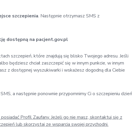
ejsce szczepienia
. Następnie otrzymasz SMS z
cję dostępną na pacjent.gov.pl
ch szczepień, które znajdują się blisko Twojego adresu. Jeśli
bo będziesz chciał zaszczepić się w innym punkcie, w innym
tasz z dostępnej wyszukiwarki i wskażesz dogodną dla Ciebie
 SMS, a następnie ponownie przypomnimy Ci o szczepieniu dzie
 posiadać Profil Zaufany. Jeżeli go nie masz, skontaktuj się z
epień lub skorzystaj ze wsparcia swojej przychodni.