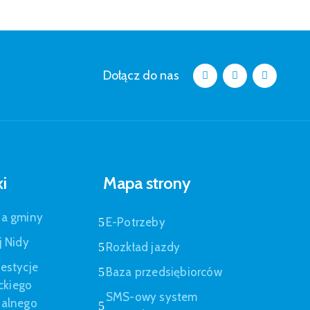
Dołącz do nas
ki
Mapa strony
pa gminy
E-Potrzeby
j Nidy
Rozkład jazdy
estycje
Baza przedsiębiorców
eckiego
SMS-owy system
nalnego