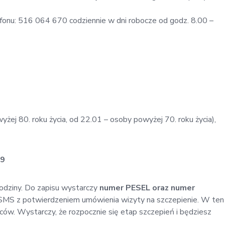
onu: 516 064 670 codziennie w dni robocze od godz. 8.00 –
wyżej 80. roku życia, od 22.01 – osoby powyżej 70. roku życia),
89
rodziny. Do zapisu wystarczy
numer PESEL oraz numer
SMS z potwierdzeniem umówienia wizyty na szczepienie. W ten
ów. Wystarczy, że rozpocznie się etap szczepień i będziesz