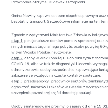
Przychodnia otrzyma 30 dawek szczepionki.
Gmina Nowiny zapewni osobom niepełnosprawnym oraz st
bezpłatny transport. Szczegółowe informacje na ten t
Zgodnie z wytycznymi Ministerstwa Zdrowia w kolejnych 
etap 1:
pensjonariusze domów pomocy społecznej oraz za
i innych miejsc stacjonarnego pobytu, osoby powyżej 60-g
w tym Wojsko Polskie, nauczyciele;
etap 2:
osoby w wieku poniżej 60-go roku życia z chorob
COVID-19, albo w trakcie diagnostyki i leczenia wymaga
ochrony zdrowia, osoby bezpośrednio zapewniające funkc
zakażenie ze względu na częste kontakty społeczne;
etap 3:
przedsiębiorcy i pracownicy sektorów zamknięty
ograniczeń, nakazów i zakazów w związku z wystąpienie
szczepienia pozostałej części dorosłej populacji.
Osoby zainteresowane prosimy o
zapisy od dnia 15.01