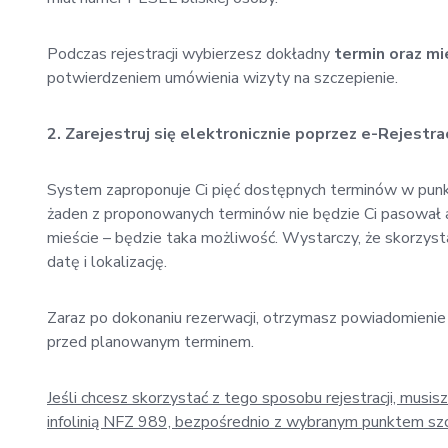
Podczas rejestracji wybierzesz dokładny
termin oraz mi
potwierdzeniem umówienia wizyty na szczepienie.
2. Zarejestruj się elektronicznie poprzez e-Rejestra
System zaproponuje Ci pięć dostępnych terminów w punkta
żaden z proponowanych terminów nie będzie Ci pasował al
mieście – będzie taka możliwość. Wystarczy, że skorzys
datę i lokalizację.
Zaraz po dokonaniu rezerwacji, otrzymasz powiadomienie
przed planowanym terminem.
Jeśli chcesz skorzystać z tego sposobu rejestracji, musisz
infolinią NFZ 989, bezpośrednio z wybranym punktem szcz