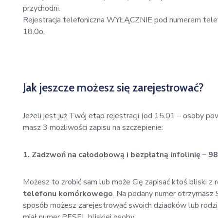
przychodni.
Rejestracja telefoniczna WYŁĄCZNIE pod numerem telef
18.0o.
Jak jeszcze możesz się zarejestrować?
Jeżeli jest już Twój etap rejestracji (od 15.01 – osoby po
masz 3 możliwości zapisu na szczepienie:
1. Zadzwoń na całodobową i bezpłatną infolinię – 9
Możesz to zrobić sam lub może Cię zapisać ktoś bliski z 
telefonu komórkowego
. Na podany numer otrzymasz 
sposób możesz zarejestrować swoich dziadków lub rodzic
miał numer PESEL bliskiej osoby.