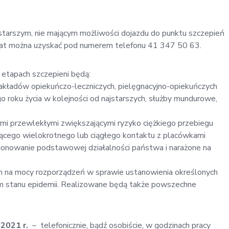
arszym, nie mającym możliwości dojazdu do punktu szczepień
emat można uzyskać pod numerem telefonu 41 347 50 63.
etapach szczepieni będą:
kładów opiekuńczo-leczniczych, pielęgnacyjno-opiekuńczych
o roku życia w kolejności od najstarszych, służby mundurowe,
ami przewlekłymi zwiększającymi ryzyko ciężkiego przebiegu
jącego wielokrotnego lub ciągłego kontaktu z placówkami
jonowanie podstawowej działalności państwa i narażone na
ch na mocy rozporządzeń w sprawie ustanowienia określonych
m stanu epidemii. Realizowane będą także powszechne
.2021 r.
– telefonicznie, bądź osobiście, w godzinach pracy