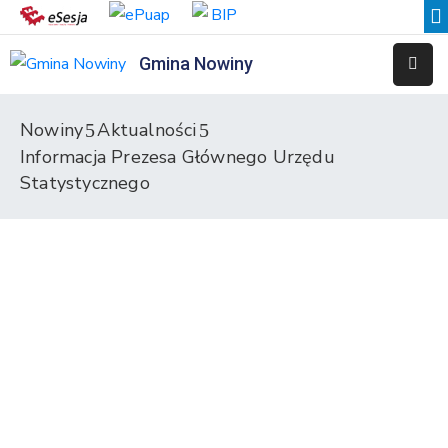
Gmina Nowiny
Liceum
Sportowe
Nowiny
Aktualności
Informacja Prezesa Głównego Urzędu
Przedszkole
Samorządowe
Statystycznego
w
Nowinach
Szkoła
Podstawowa
w
Nowinach
Zespół
Placówek
Integracyjnych