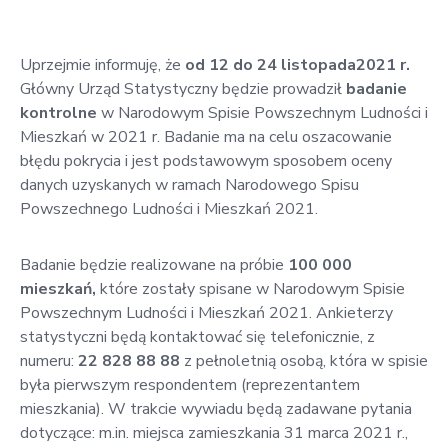
w
Kowali
Uprzejmie informuję, że
od 12 do 24 listopada2021 r.
Zespół
Główny Urząd Statystyczny będzie prowadził
badanie
Placówek
kontrolne
w Narodowym Spisie Powszechnym Ludności i
Oświatowych
Mieszkań w 2021 r. Badanie ma na celu oszacowanie
w
błędu pokrycia i jest podstawowym sposobem oceny
Bolechowicach
danych uzyskanych w ramach Narodowego Spisu
Powszechnego Ludności i Mieszkań 2021.
Badanie będzie realizowane na próbie
100 000
mieszka
ń
,
które zostały spisane w Narodowym Spisie
Powszechnym Ludności i Mieszkań 2021. Ankieterzy
statystyczni będą kontaktować się telefonicznie, z
numeru:
22 828 88 88
z pełnoletnią osobą, która w spisie
była pierwszym respondentem (reprezentantem
mieszkania). W trakcie wywiadu będą zadawane pytania
dotyczące: m.in. miejsca zamieszkania 31 marca 2021 r.,