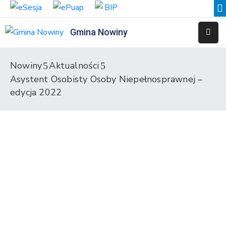
Gmina Nowiny
Liceum
Sportowe
Nowiny
Aktualności
Asystent Osobisty Osoby Niepełnosprawnej –
Przedszkole
Samorządowe
edycja 2022
w
Nowinach
Szkoła
Podstawowa
w
Nowinach
Zespół
Placówek
Integracyjnych