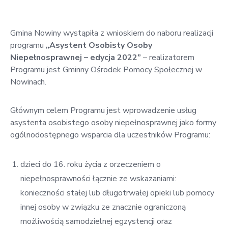
w
Kowali
Gmina Nowiny wystąpiła z wnioskiem do naboru realizacji
Zespół
programu
„Asystent Osobisty Osoby
Placówek
Niepełnosprawnej – edycja 2022”
– realizatorem
Oświatowych
Programu jest Gminny Ośrodek Pomocy Społecznej w
w
Nowinach.
Bolechowicach
Głównym celem Programu jest wprowadzenie usług
asystenta osobistego osoby niepełnosprawnej jako formy
ogólnodostępnego wsparcia dla uczestników Programu:
dzieci do 16. roku życia z orzeczeniem o
niepełnosprawności łącznie ze wskazaniami:
konieczności stałej lub długotrwałej opieki lub pomocy
innej osoby w związku ze znacznie ograniczoną
możliwością samodzielnej egzystencji oraz