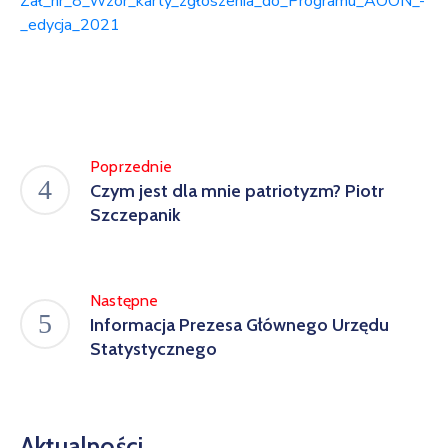
Zał_nr_8_Wzór_karty_zgłoszenia_do_Programu_AOON_-
_edycja_2021
Poprzednie
Czym jest dla mnie patriotyzm? Piotr
Szczepanik
Następne
Informacja Prezesa Głównego Urzędu
Statystycznego
Aktualności