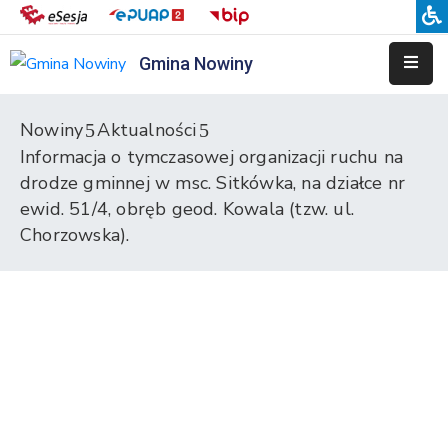
Gmina Nowiny
Liceum
Sportowe
Nowiny
Aktualności
Informacja o tymczasowej organizacji ruchu na
Przedszkole
drodze gminnej w msc. Sitkówka, na działce nr
Samorządowe
w
ewid. 51/4, obręb geod. Kowala (tzw. ul.
Nowinach
Chorzowska).
Szkoła
Podstawowa
w
Nowinach
Zespół
Placówek
Integracyjnych