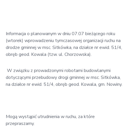
w
Kowali
Zespół
Placówek
Informacja o planowanym w dniu 07.07 bieżącego roku
Oświatowych
(wtorek) wprowadzeniu tymczasowej organizacji ruchu na
w
drodze gminnej w msc. Sitkówka, na działce nr ewid. 51/4,
Bolechowicach
obręb geod. Kowala (tzw. ul. Chorzowska).
W związku z prowadzonymi robotami budowlanymi
dotyczącymi przebudowy drogi gminnej w msc. Sitkówka,
na działce nr ewid. 51/4, obręb geod. Kowala, gm. Nowiny.
Mogą wystąpić utrudnienia w ruchu, za które
przepraszamy.