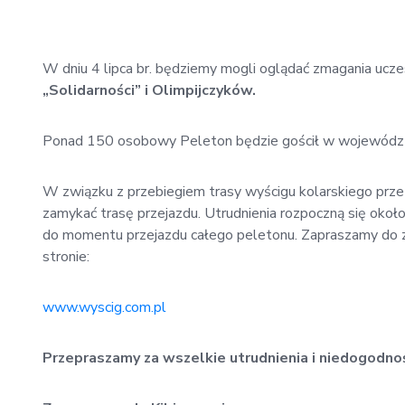
W dniu 4 lipca br. będziemy mogli oglądać zmagania ucz
„Solidarności” i Olimpijczyków.
Ponad 150 osobowy Peleton będzie gościł w województw
W związku z przebiegiem trasy wyścigu kolarskiego prze
zamykać trasę przejazdu. Utrudnienia rozpoczną się oko
do momentu przejazdu całego peletonu. Zapraszamy do z
stronie:
www.wyscig.com.pl
Przepraszamy za wszelkie utrudnienia i niedogodnoś