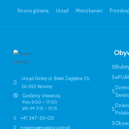
Strona główna
Urząd
Mieszkaniec
Przedsię
Obyw
Biulet
ePUA
Urząd Gminy ul. Białe Zagłębie 25,
26-052 Nowiny
Dzien
Święt
Godziny otwarcia:
Pon 9:00 – 17:00
Dzien
Wt-Pt 7:15 – 15:15
Polski
+41 347-50-00
Obywa
nowiny@nowiny.com.pl