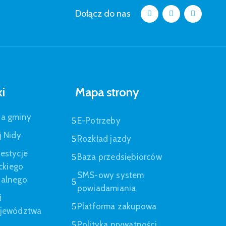
Dołącz do nas
ki
Mapa strony
pa gminy
E-Potrzeby
j Nidy
Rozkład jazdy
estycje
Baza przedsiębiorców
eckiego
SMS-owy system
nalnego
powiadamiania
i
Platforma zakupowa
ojewództwa
Polityka prywatności