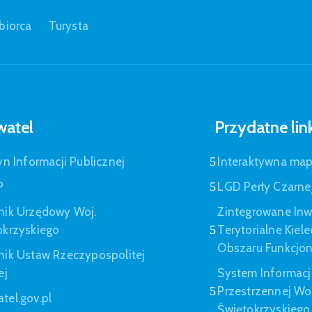
biorca
Turysta
atel
Przydatne lin
yn Informacji Publicznej
Interaktywna ma
P
LGD Perły Czarne
nik Urzędowy Woj.
Zintegrowane Inw
okrzyskiego
Terytorialne Kiel
Obszaru Funkcjo
nik Ustaw Rzeczypospolitej
ej
System Informacj
Przestrzennej W
tel.gov.pl
Świętokrzyskiego