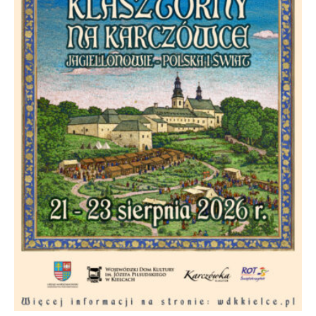
w
Kowali
Zespół
Placówek
Oświatowych
w
Bolechowicach