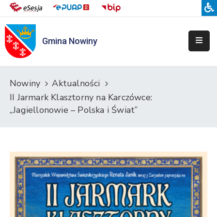
Gmina Nowiny
Liceum
Sportowe
Przedszkole
Nowiny
Aktualności
Samorządowe
II Jarmark Klasztorny na Karczówce:
w
„Jagiellonowie – Polska i Świat”
Nowinach
Szkoła
Podstawowa
w
Nowinach
Zespół
Placówek
Integracyjnych