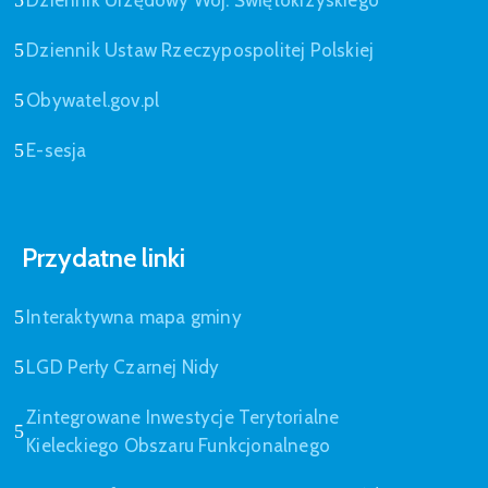
Dziennik Urzędowy Woj. Świętokrzyskiego
Dziennik Ustaw Rzeczypospolitej Polskiej
Obywatel.gov.pl
E-sesja
Przydatne linki
Interaktywna mapa gminy
LGD Perły Czarnej Nidy
Zintegrowane Inwestycje Terytorialne
Kieleckiego Obszaru Funkcjonalnego