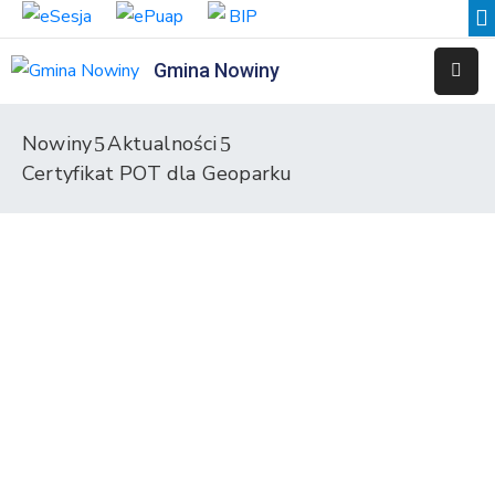
Gmina Nowiny
Liceum
Sportowe
Nowiny
Aktualności
Certyfikat POT dla Geoparku
Przedszkole
Samorządowe
w
Nowinach
Szkoła
Podstawowa
w
Nowinach
Zespół
Placówek
Integracyjnych