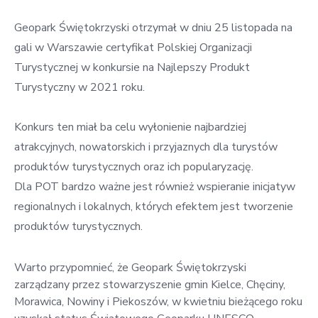
w
Kowali
Geopark Świętokrzyski otrzymał w dniu 25 listopada na
gali w Warszawie certyfikat
Polskiej Organizacji
Zespół
Turystycznej
w konkursie na Najlepszy Produkt
Placówek
Turystyczny w 2021 roku.
Oświatowych
w
Bolechowicach
Konkurs ten miał ba celu wyłonienie najbardziej
atrakcyjnych, nowatorskich i przyjaznych dla turystów
produktów turystycznych oraz ich popularyzację.
Dla POT bardzo ważne jest również wspieranie inicjatyw
regionalnych i lokalnych, których efektem jest tworzenie
produktów turystycznych.
Warto przypomnieć, że Geopark Świętokrzyski
zarządzany przez stowarzyszenie gmin Kielce, Chęciny,
Morawica, Nowiny i Piekoszów, w kwietniu bieżącego roku