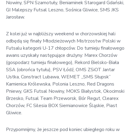
Nowiny, SPN Szamotuły,
Beniaminek Starogard Gdański,
GI Malepszy Futsal Leszno, Sośnica Gliwice, SMS JKS
Jarosław.
Z kolei już w najbliższy weekend w chorzowskiej hali
odbędą się finały Młodzieżowych Mistrzostw Polski w
Futsalu kategorii U-17 chłopców. Do turnieju finałowego
awans uzyskały następujące drużyny: Marex Chorzów
(gospodarz turnieju finałowego), Rekord Bielsko-Biała
SSA (obrońca tytułu), PSV Łódź, OMS ZSiOT Jantar
Ustka, Constract Lubawa, WEMET ,,SMS Słupsk”
Kamienica Królewska, Polonia Leszno, Red Dragons
Pniewy, GKS Futsal Nowiny, MOKS Białystok, Okocimski
Brzesko, Futsal Team Przeworsk, Bór Regut, Clearex
Chorzów, FC Silesia BOX Siemianowice Śląskie, Piast
Gliwice.
Przypomnijmy, że jeszcze pod koniec ubiegłego roku w