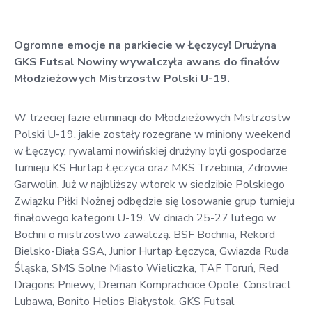
w
Kowali
Ogromne emocje na parkiecie w Łęczycy! Drużyna
Zespół
GKS Futsal Nowiny wywalczyła awans do finałów
Placówek
Młodzieżowych Mistrzostw Polski U-19.
Oświatowych
w
W trzeciej fazie eliminacji do Młodzieżowych Mistrzostw
Bolechowicach
Polski U-19, jakie zostały rozegrane w miniony weekend
w Łęczycy, rywalami nowińskiej drużyny byli gospodarze
turnieju KS Hurtap Łęczyca oraz MKS Trzebinia, Zdrowie
Garwolin. Już w najbliższy wtorek w siedzibie Polskiego
Związku Piłki Nożnej odbędzie się losowanie grup turnieju
finałowego kategorii U-19. W dniach 25-27 lutego w
Bochni o mistrzostwo zawalczą: BSF Bochnia, Rekord
Bielsko-Biała SSA, Junior Hurtap Łęczyca, Gwiazda Ruda
Śląska, SMS Solne Miasto Wieliczka, TAF Toruń, Red
Dragons Pniewy, Dreman Komprachcice Opole, Constract
Lubawa, Bonito Helios Białystok, GKS Futsal