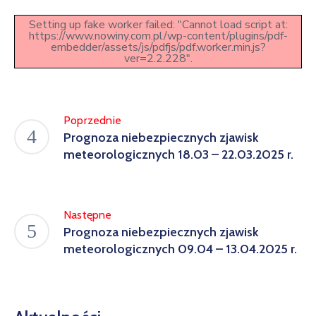
w
Setting up fake worker failed: "Cannot load script at:
Kowali
https://www.nowiny.com.pl/wp-content/plugins/pdf-
embedder/assets/js/pdfjs/pdf.worker.min.js?
Zespół
ver=2.2.228".
Placówek
Oświatowych
w
Poprzednie
Bolechowicach
Prognoza niebezpiecznych zjawisk
meteorologicznych 18.03 – 22.03.2025 r.
Następne
Prognoza niebezpiecznych zjawisk
meteorologicznych 09.04 – 13.04.2025 r.