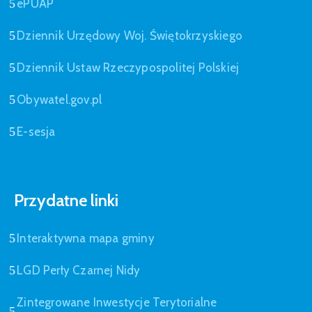
ePUAP
Dziennik Urzędowy Woj. Świętokrzyskiego
Dziennik Ustaw Rzeczypospolitej Polskiej
Obywatel.gov.pl
E-sesja
Przydatne linki
Interaktywna mapa gminy
LGD Perły Czarnej Nidy
Zintegrowane Inwestycje Terytorialne