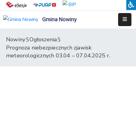
Gmina Nowiny
Liceum
Sportowe
Nowiny
Ogłoszenia
Prognoza niebezpiecznych zjawisk
Przedszkole
Samorządowe
meteorologicznych 03.04 – 07.04.2025 r.
w
Nowinach
Szkoła
Podstawowa
w
Nowinach
Zespół
Placówek
Integracyjnych