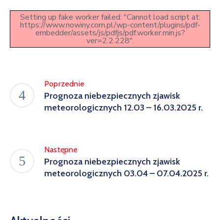
w
Setting up fake worker failed: "Cannot load script at:
Kowali
https://www.nowiny.com.pl/wp-content/plugins/pdf-
embedder/assets/js/pdfjs/pdf.worker.min.js?
Zespół
ver=2.2.228".
Placówek
Oświatowych
w
Poprzednie
Bolechowicach
Prognoza niebezpiecznych zjawisk
meteorologicznych 12.03 – 16.03.2025 r.
Następne
Prognoza niebezpiecznych zjawisk
meteorologicznych 03.04 – 07.04.2025 r.