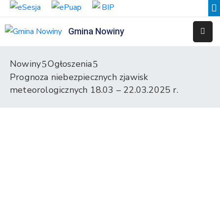
Gmina Nowiny
Liceum
Sportowe
Nowiny
Ogłoszenia
Prognoza niebezpiecznych zjawisk
Przedszkole
Samorządowe
meteorologicznych 18.03 – 22.03.2025 r.
w
Nowinach
Szkoła
Podstawowa
w
Nowinach
Zespół
Placówek
Integracyjnych