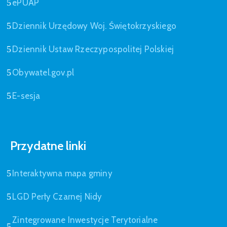
ePUAP
Dziennik Urzędowy Woj. Świętokrzyskiego
Dziennik Ustaw Rzeczypospolitej Polskiej
Obywatel.gov.pl
E-sesja
Przydatne linki
Interaktywna mapa gminy
LGD Perły Czarnej Nidy
Zintegrowane Inwestycje Terytorialne