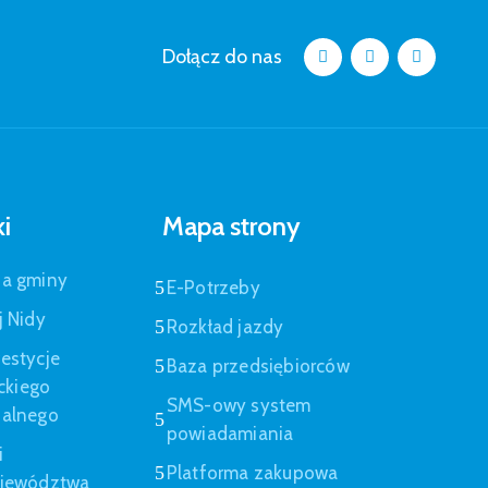
Dołącz do nas
ki
Mapa strony
pa gminy
E-Potrzeby
j Nidy
Rozkład jazdy
estycje
Baza przedsiębiorców
eckiego
SMS-owy system
nalnego
powiadamiania
i
Platforma zakupowa
ojewództwa