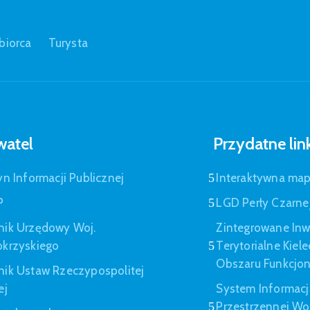
biorca
Turysta
atel
Przydatne lin
yn Informacji Publicznej
Interaktywna ma
P
LGD Perły Czarne
nik Urzędowy Woj.
Zintegrowane Inw
okrzyskiego
Terytorialne Kiel
Obszaru Funkcjo
nik Ustaw Rzeczypospolitej
ej
System Informacj
Przestrzennej W