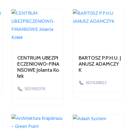
CENTRUM UBEZPI
BARTOSZ P.P.H.U. J
ECZENIOWO-FINA
ANUSZ ADAMCZY
NSOWE Jolanta Ko
K
łek
607428823
502591076