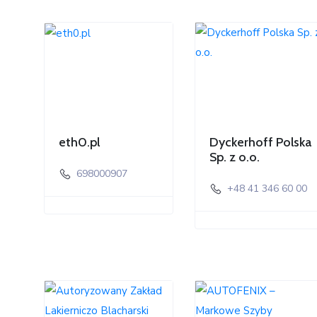
eth0.pl
Dyckerhoff Polska
Sp. z o.o.
698000907
+48 41 346 60 00