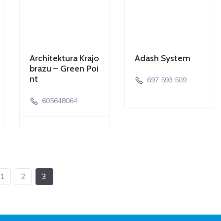
Architektura Krajo
Adash System
brazu – Green Poi
nt
697 593 509
605648064
1
2
3