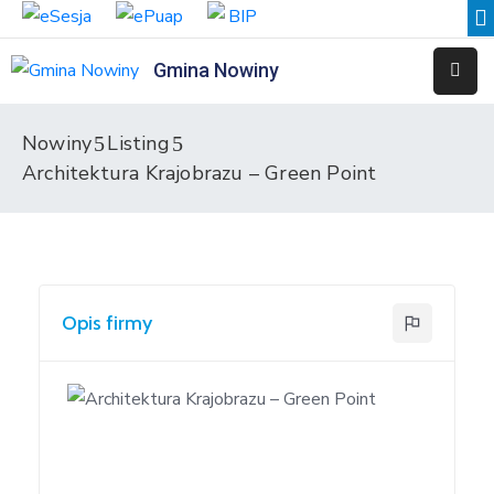
Gmina Nowiny
Liceum
Sportowe
Nowiny
Listing
Architektura Krajobrazu – Green Point
Przedszkole
Samorządowe
w
Nowinach
Szkoła
Opis firmy
Podstawowa
w
Nowinach
Zespół
Placówek
Integracyjnych