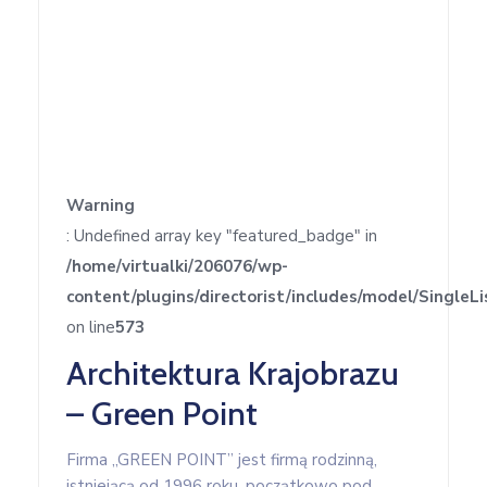
w
Kowali
Zespół
Placówek
Oświatowych
w
Bolechowicach
Warning
: Undefined array key "featured_badge" in
/home/virtualki/206076/wp-
content/plugins/directorist/includes/model/SingleLi
on line
573
Architektura Krajobrazu
– Green Point
Firma „GREEN POINT” jest firmą rodzinną,
istniejącą od 1996 roku, początkowo pod