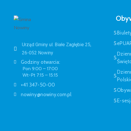
Obyw
Biulet
ePUA
Urząd Gminy ul. Białe Zagłębie 25,
26-052 Nowiny
Dzien
Święt
Godziny otwarcia:
Pon 9:00 – 17:00
Dzien
Wt-Pt 7:15 – 15:15
Polski
+41 347-50-00
Obywa
nowiny@nowiny.com.pl
E-sesj