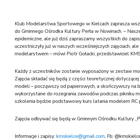
Klub Modelarstwa Sportowego w Kielcach zaprasza wszy
do Gminnego Ośrodka Kultury Perła w Nowinach. – Nasze 
epidemiczne, ale już dziś zapraszamy wszystkich do zap
uczestniczyły już w naszych wcześniejszych zajęciach, a
modelarstwem – mówi Piotr Gołacki, przedstawiciel KMS
Każdy z uczestników zostanie wyposażony w zestaw mode
Zajęcia składać się będą z części teoretycznej dotycząc
modeli – począwszy od papierowych, a skończywszy na 
wykorzystane do rozegrania zawodów podczas pikniku mo
szkolenia będzie podstawowy kurs latania modelem RC p
Zajęcia odbywać się będą w Gminnym Ośrodku Kultury „Pe
Informacje i zapisy:
kmskielce@gmail.com
, Fb: @kmskielc