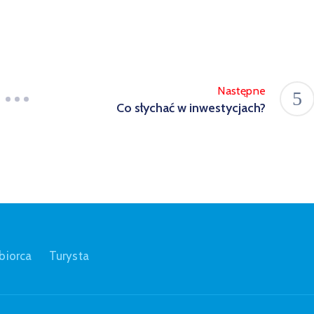
Następne
Co słychać w inwestycjach?
biorca
Turysta