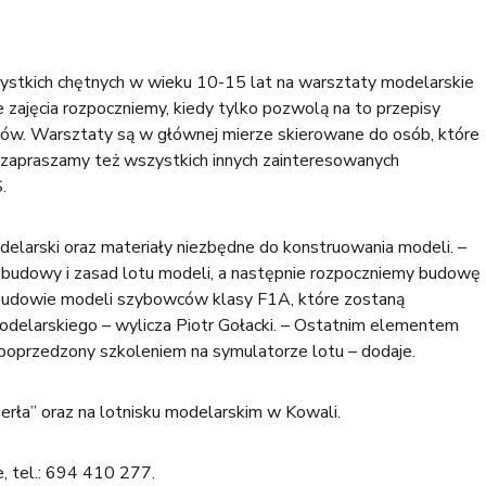
stkich chętnych w wieku 10-15 lat na warsztaty modelarskie
zajęcia rozpoczniemy, kiedy tylko pozwolą na to przepisy
isów. Warsztaty są w głównej mierze skierowane do osób, które
le zapraszamy też wszystkich innych zainteresowanych
.
larski oraz materiały niezbędne do konstruowania modeli. –
ej budowy i zasad lotu modeli, a następnie rozpoczniemy budowę
budowie modeli szybowców klasy F1A, które zostaną
delarskiego – wylicza Piotr Gołacki. – Ostatnim elementem
oprzedzony szkoleniem na symulatorze lotu – dodaje.
rła” oraz na lotnisku modelarskim w Kowali.
e, tel.: 694 410 277.