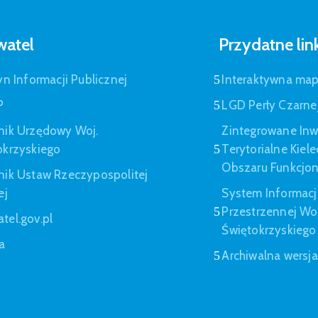
atel
Przydatne lin
yn Informacji Publicznej
Interaktywna ma
P
LGD Perły Czarne
nik Urzędowy Woj.
Zintegrowane Inw
okrzyskiego
Terytorialne Kiel
Obszaru Funkcjo
nik Ustaw Rzeczypospolitej
ej
System Informacj
Przestrzennej W
tel.gov.pl
Świętokrzyskiego
a
Archiwalna wersj