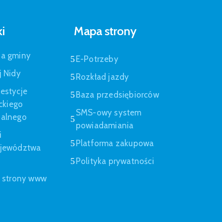
ki
Mapa strony
pa gminy
E-Potrzeby
j Nidy
Rozkład jazdy
estycje
Baza przedsiębiorców
eckiego
SMS-owy system
nalnego
powiadamiania
i
Platforma zakupowa
ojewództwa
Polityka prywatności
a strony www