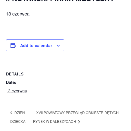
w
Kowali
13 czerwca
Zespół
Placówek
Oświatowych
w
Add to calendar
Bolechowicach
DETAILS
Date:
13 czerwca
DZIEŃ
XVII POWIATOWY PRZEGLĄD ORKIESTR DĘTYCH –
DZIECKA
RYNEK W DALESZYCACH