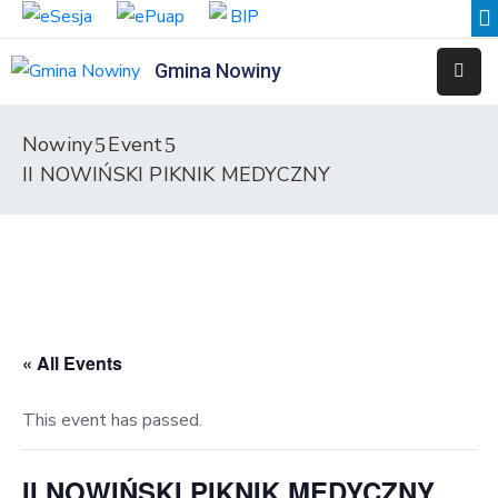
Gmina Nowiny
Liceum
Sportowe
Nowiny
Event
II NOWIŃSKI PIKNIK MEDYCZNY
Przedszkole
Samorządowe
w
Nowinach
Szkoła
Podstawowa
w
« All Events
Nowinach
This event has passed.
Zespół
Placówek
II NOWIŃSKI PIKNIK MEDYCZNY
Integracyjnych