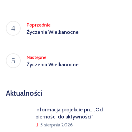
w
Kowali
Zespół
Poprzednie
Placówek
Życzenia Wielkanocne
Oświatowych
w
Bolechowicach
Następne
Życzenia Wielkanocne
Aktualności
Informacja projekcie pn.: „Od
bierności do aktywności”
5 sierpnia 2026