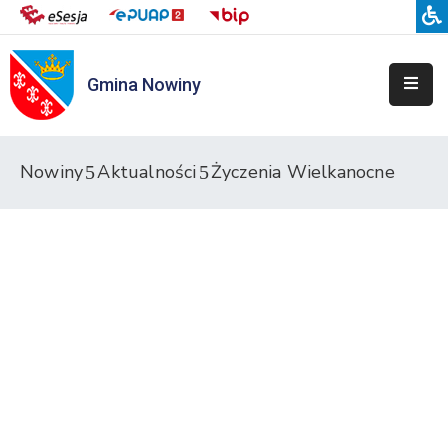
Gmina Nowiny
Liceum
Sportowe
Przedszkole
Nowiny
Aktualności
Życzenia Wielkanocne
Samorządowe
w
Nowinach
Szkoła
Podstawowa
w
Nowinach
Zespół
Placówek
Integracyjnych