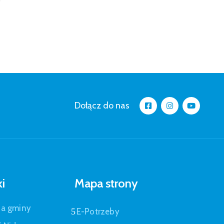
Dołącz do nas
ki
Mapa strony
pa gminy
E-Potrzeby