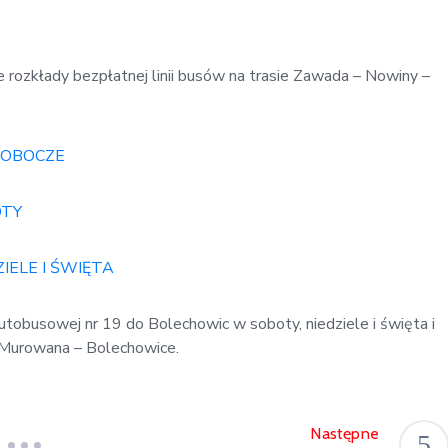
ie rozkłady bezpłatnej linii busów na trasie Zawada – Nowiny –
I ROBOCZE
OTY
DZIELE I ŚWIĘTA
utobusowej nr 19 do Bolechowic w soboty, niedziele i święta i
a Murowana – Bolechowice.
Następne