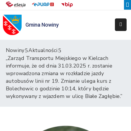
Gmina Nowiny
Liceum
Sportowe
Przedszkole
Nowiny
Aktualności
Samorządowe
„Zarząd Transportu Miejskiego w Kielcach
w
informuje, że od dnia 31.03.2025 r. zostanie
Nowinach
wprowadzona zmiana w rozkładzie jazdy
Szkoła
autobusów linii nr 19. Zmianie ulega kurs z
Podstawowa
Bolechowic o godzinie 10:14, który będzie
w
wykonywany z wjazdem w ulicę Białe Zagłębie.”
Nowinach
Zespół
Placówek
Integracyjnych