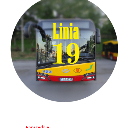
w
Kowali
Zespół
Placówek
Oświatowych
w
Bolechowicach
Poprzednie