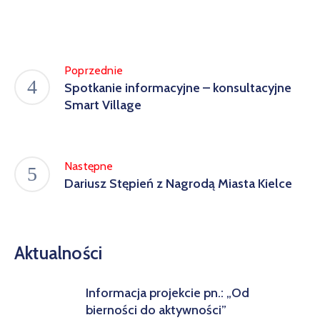
w
Kowali
Zespół
Poprzednie
Placówek
Spotkanie informacyjne – konsultacyjne
Oświatowych
Smart Village
w
Bolechowicach
Następne
Dariusz Stępień z Nagrodą Miasta Kielce
Aktualności
Informacja projekcie pn.: „Od
bierności do aktywności”