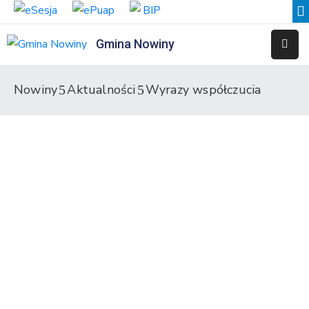
Gmina Nowiny
Liceum
Sportowe
Nowiny
Aktualności
Wyrazy współczucia
Przedszkole
Samorządowe
w
Nowinach
Szkoła
Podstawowa
w
Nowinach
Zespół
Placówek
Integracyjnych