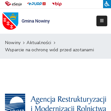
Gmina Nowiny
Liceum
Sportowe
Przedszkole
Nowiny
Aktualności
Samorządowe
Wsparcie na ochronę wód przed azotanami
w
Nowinach
Szkoła
Podstawowa
w
Nowinach
Zespół
Placówek
Integracyjnych