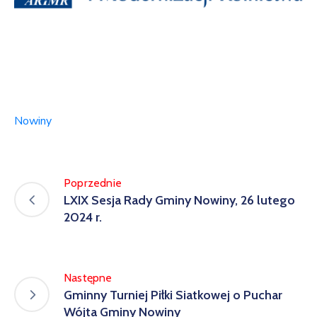
w
Kowali
Zespół
Placówek
Oświatowych
w
Nowiny
Bolechowicach
Poprzednie
LXIX Sesja Rady Gminy Nowiny, 26 lutego
2024 r.
Następne
Gminny Turniej Piłki Siatkowej o Puchar
Wójta Gminy Nowiny