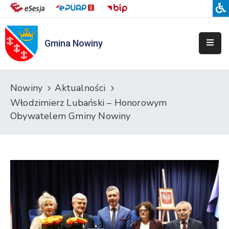
Gmina Nowiny
Liceum
Sportowe
Przedszkole
Nowiny
Aktualności
Samorządowe
Włodzimierz Lubański – Honorowym
w
Obywatelem Gminy Nowiny
Nowinach
Szkoła
Podstawowa
w
Nowinach
Zespół
Placówek
Integracyjnych