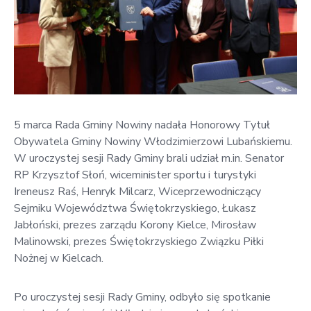
w
Kowali
Zespół
Placówek
Oświatowych
w
Bolechowicach
5 marca Rada Gminy Nowiny nadała Honorowy Tytuł
Obywatela Gminy Nowiny Włodzimierzowi Lubańskiemu.
W uroczystej sesji Rady Gminy brali udział m.in. Senator
RP Krzysztof Słoń, wiceminister sportu i turystyki
Ireneusz Raś, Henryk Milcarz, Wiceprzewodniczący
Sejmiku Województwa Świętokrzyskiego, Łukasz
Jabłoński, prezes zarządu Korony Kielce, Mirosław
Malinowski, prezes Świętokrzyskiego Związku Piłki
Nożnej w Kielcach.
Po uroczystej sesji Rady Gminy, odbyło się spotkanie