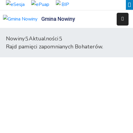
Gmina Nowiny
Liceum
Sportowe
Nowiny
Aktualności
Rajd pamięci zapomnianych Bohaterów.
Przedszkole
Samorządowe
w
Nowinach
Szkoła
Podstawowa
w
Nowinach
Zespół
Placówek
Integracyjnych