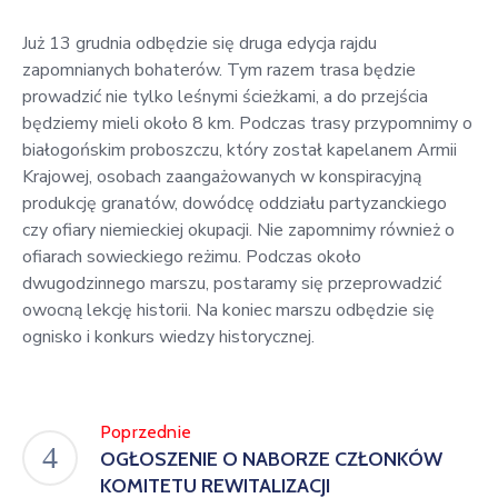
w
Kowali
Już 13 grudnia odbędzie się druga edycja rajdu
zapomnianych bohaterów. Tym razem trasa będzie
Zespół
prowadzić nie tylko leśnymi ścieżkami, a do przejścia
Placówek
będziemy mieli około 8 km. Podczas trasy przypomnimy o
Oświatowych
białogońskim proboszczu, który został kapelanem Armii
w
Krajowej, osobach zaangażowanych w konspiracyjną
Bolechowicach
produkcję granatów, dowódcę oddziału partyzanckiego
czy ofiary niemieckiej okupacji. Nie zapomnimy również o
ofiarach sowieckiego reżimu. Podczas około
dwugodzinnego marszu, postaramy się przeprowadzić
owocną lekcję historii. Na koniec marszu odbędzie się
ognisko i konkurs wiedzy historycznej.
Poprzednie
OGŁOSZENIE O NABORZE CZŁONKÓW
KOMITETU REWITALIZACJI