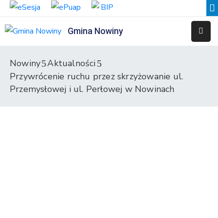
Gmina Nowiny
Liceum
Sportowe
Nowiny
Aktualności
Przywrócenie ruchu przez skrzyżowanie ul.
Przedszkole
Samorządowe
Przemysłowej i ul. Perłowej w Nowinach
w
Nowinach
Szkoła
Podstawowa
w
Nowinach
Zespół
Placówek
Integracyjnych