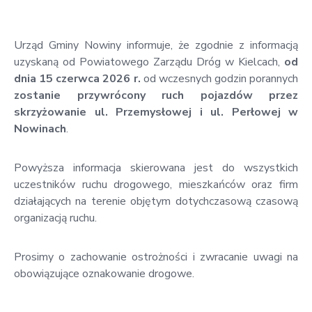
w
Kowali
Urząd Gminy Nowiny informuje, że zgodnie z informacją
Zespół
uzyskaną od Powiatowego Zarządu Dróg w Kielcach,
od
Placówek
dnia 15 czerwca 2026 r.
od wczesnych godzin porannych
Oświatowych
zostanie przywrócony ruch pojazdów przez
w
skrzyżowanie ul. Przemysłowej i ul. Perłowej w
Bolechowicach
Nowinach
.
Powyższa informacja skierowana jest do wszystkich
uczestników ruchu drogowego, mieszkańców oraz firm
działających na terenie objętym dotychczasową czasową
organizacją ruchu.
Prosimy o zachowanie ostrożności i zwracanie uwagi na
obowiązujące oznakowanie drogowe.